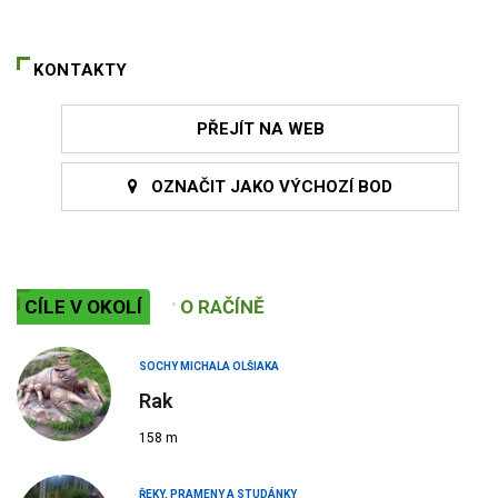
KONTAKTY
PŘEJÍT NA WEB
OZNAČIT JAKO VÝCHOZÍ BOD
CÍLE V OKOLÍ
O RAČÍNĚ
SOCHY MICHALA OLŠIAKA
Rak
158 m
ŘEKY, PRAMENY A STUDÁNKY