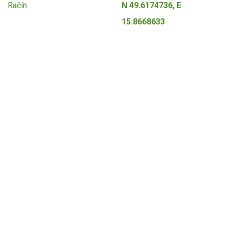
Račín
N 49.6174736, E
15.8668633