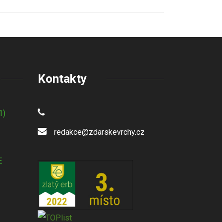
Kontakty
1)
redakce@zdarskevrchy.cz
E