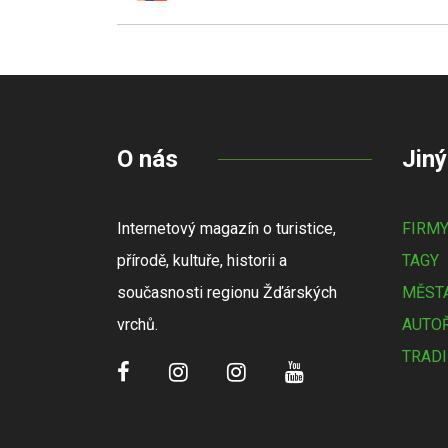
O nás
Jiný
Internetový magazín o turistice,
FIRM
přírodě, kultuře, historii a
TAGY
současnosti regionu Žďárských
MĚSTA
vrchů.
AUTOŘ
TRADI