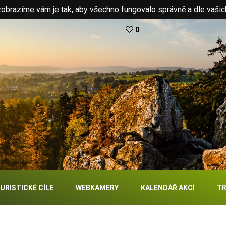
brazíme vám je tak, aby všechno fungovalo správně a dle vašic
0
URISTICKÉ CÍLE
WEBKAMERY
KALENDÁŘ AKCÍ
TR