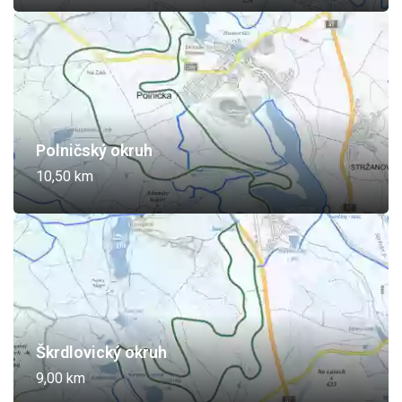
Polničský okruh
10,50 km
Škrdlovický okruh
9,00 km