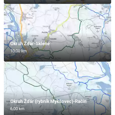
Okruh Žďár-Sklené
10,00 km
Okruh Žďár (rybník Mykšovec)-Račín
6,00 km