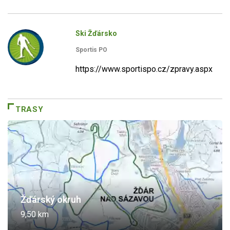
Ski Žďársko
Sportis PO
https://www.sportispo.cz/zpravy.aspx
TRASY
Žďárský okruh
9,50 km