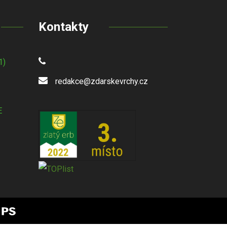
Kontakty
1)
redakce@zdarskevrchy.cz
E