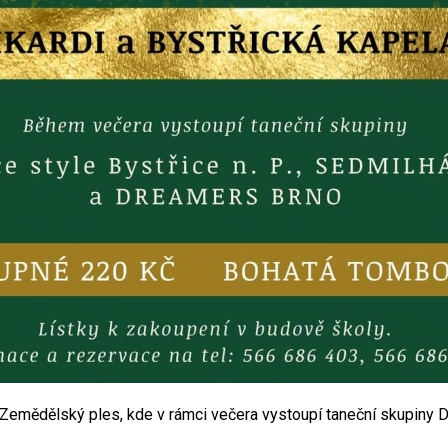
emědělský ples, kde v rámci večera vystoupí taneční skupiny Dan