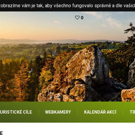
brazíme vám je tak, aby všechno fungovalo správně a dle vašic
0
URISTICKÉ CÍLE
WEBKAMERY
KALENDÁŘ AKCÍ
TR
E