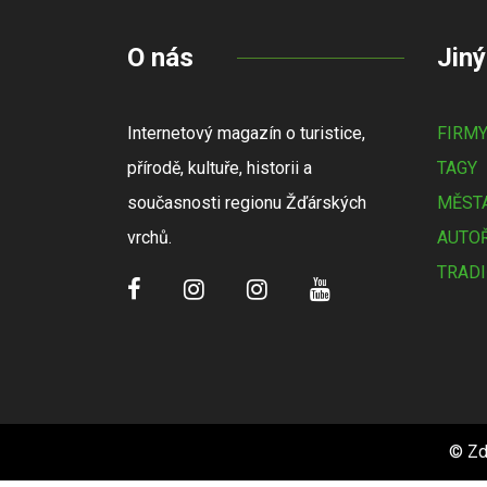
O nás
Jiný
Internetový magazín o turistice,
FIRM
přírodě, kultuře, historii a
TAGY
současnosti regionu Žďárských
MĚSTA
vrchů.
AUTOŘ
TRADI
© Zd