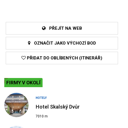
PŘEJÍT NA WEB
OZNAČIT JAKO VÝCHOZÍ BOD
PŘIDAT DO OBLÍBENÝCH (ITINERÁŘ)
FIRMY V OKOLÍ
HOTELY
Hotel Skalský Dvůr
7010 m