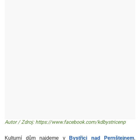
BYSTŘICE NAD PERNŠTEJNEM - OKR:ŽĎÁR NAD SÁZAVOU
Autor / Zdroj: https://www.facebook.com/kdbystricenp
Kulturní dům najdeme v
Bystřici nad Pernštejnem
.