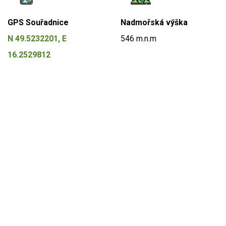
GPS Souřadnice
Nadmořská výška
N 49.5232201, E
546 m.n.m
16.2529812