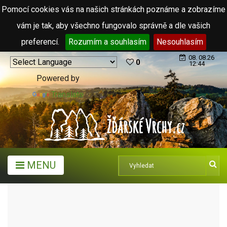
Pomocí cookies vás na našich stránkách poznáme a zobrazíme
vám je tak, aby všechno fungovalo správně a dle vašich
preferencí.
Rozumím a souhlasím
Nesouhlasím
08. 08.26
0
12:44
Powered by
Translate
MENU
KULTURNÍ DŮM BYSTŘICE N.
P.