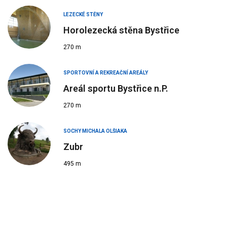
LEZECKÉ STĚNY
Horolezecká stěna Bystřice
270 m
SPORTOVNÍ A REKREAČNÍ AREÁLY
Areál sportu Bystřice n.P.
270 m
SOCHY MICHALA OLŠIAKA
Zubr
495 m