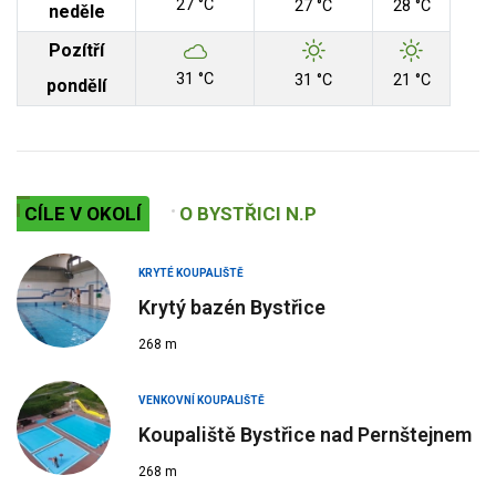
27 °C
27 °C
28 °C
neděle
Pozítří
31 °C
31 °C
21 °C
pondělí
CÍLE V OKOLÍ
O BYSTŘICI N.P
KRYTÉ KOUPALIŠTĚ
Krytý bazén Bystřice
268 m
VENKOVNÍ KOUPALIŠTĚ
Koupaliště Bystřice nad Pernštejnem
268 m