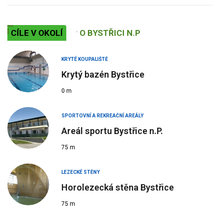
CÍLE V OKOLÍ
O BYSTŘICI N.P
KRYTÉ KOUPALIŠTĚ
Krytý bazén Bystřice
0 m
SPORTOVNÍ A REKREAČNÍ AREÁLY
Areál sportu Bystřice n.P.
75 m
LEZECKÉ STĚNY
Horolezecká stěna Bystřice
75 m