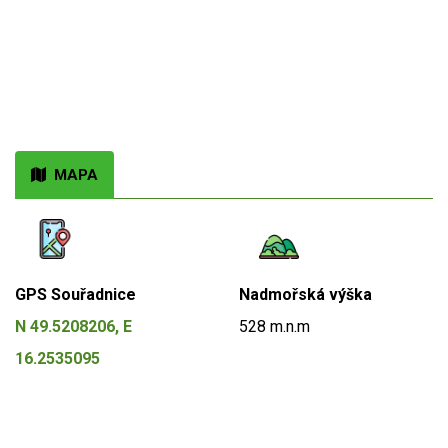
MAPA
GPS Souřadnice
Nadmořská výška
N 49.5208206, E
528 m.n.m
16.2535095