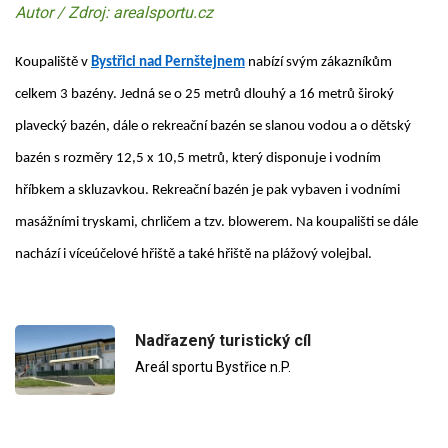
Autor / Zdroj: arealsportu.cz
Koupaliště v
Bystřici nad Pernštejnem
nabízí svým zákazníkům
celkem 3 bazény. Jedná se o 25 metrů dlouhý a 16 metrů široký
plavecký bazén, dále o rekreační bazén se slanou vodou a o dětský
bazén s rozměry 12,5 x 10,5 metrů, který disponuje i vodním
hříbkem a skluzavkou. Rekreační bazén je pak vybaven i vodními
masážními tryskami, chrličem a tzv. blowerem. Na koupališti se dále
nachází i víceúčelové hřiště a také hřiště na plážový volejbal.
Nadřazený turistický cíl
Areál sportu Bystřice n.P.