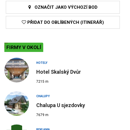
OZNAČIT JAKO VÝCHOZÍ BOD
PŘIDAT DO OBLÍBENÝCH (ITINERÁŘ)
FIRMY V OKOLÍ
HOTELY
Hotel Skalský Dvůr
7215 m
CHALUPY
Chalupa U sjezdovky
7679 m
REKLAMA