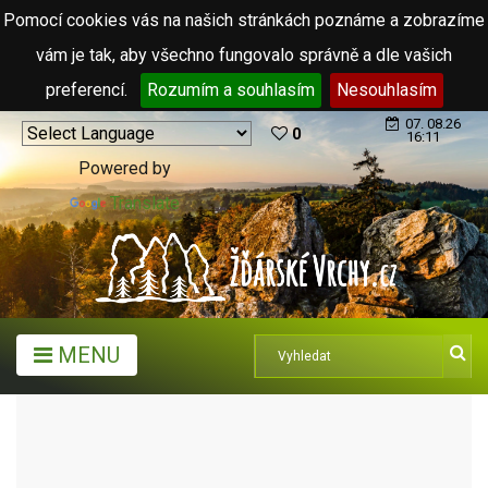
Pomocí cookies vás na našich stránkách poznáme a zobrazíme
vám je tak, aby všechno fungovalo správně a dle vašich
preferencí.
Rozumím a souhlasím
Nesouhlasím
07. 08.26
0
16:11
Powered by
Translate
MENU
TURISTICKÉ CÍLE
VENKOVNÍ KOUPALIŠTĚ