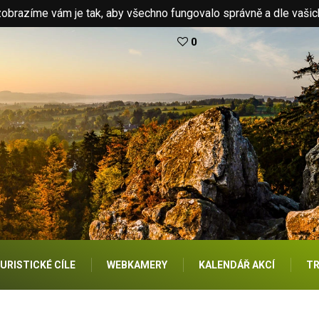
brazíme vám je tak, aby všechno fungovalo správně a dle vašic
0
URISTICKÉ CÍLE
WEBKAMERY
KALENDÁŘ AKCÍ
TR