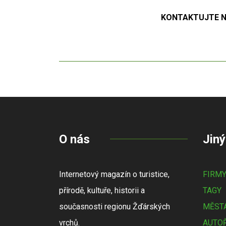
KONTAKTUJTE NÁ
O nás
Jiný
Internetový magazín o turistice,
FIRM
přírodě, kultuře, historii a
TAGY
současnosti regionu Žďárských
MĚSTA
vrchů.
AUTOŘ