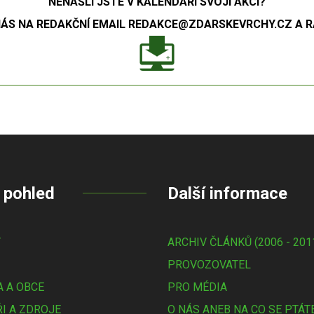
NENAŠLI JSTE V KALENDÁŘI SVOJÍ AKCI?
S NA REDAKČNÍ EMAIL REDAKCE@ZDARSKEVRCHY.CZ A RÁ
 pohled
Další informace
Y
ARCHIV ČLÁNKŮ (2006 - 201
PROVOZOVATEL
 A OBCE
PRO MÉDIA
I A ZDROJE
O NÁS ANEB NA CO SE PTÁT