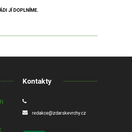
DI JÍ DOPLNÍME.
Kontakty
1)
redakce@zdarskevrchy.cz
E