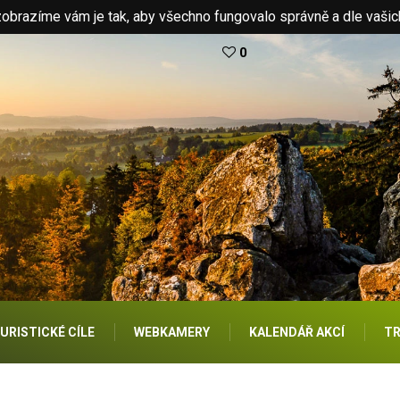
brazíme vám je tak, aby všechno fungovalo správně a dle vašic
0
URISTICKÉ CÍLE
WEBKAMERY
KALENDÁŘ AKCÍ
TR