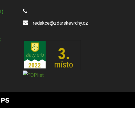
1)
redakce@zdarskevrchy.cz
E