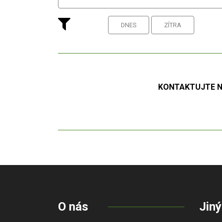
DNES
ZÍTRA
KONTAKTUJTE NÁ
O nás
Jiný