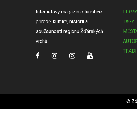
Internetový magazín o turistice,
FIRM
přírodě, kultuře, historii a
TAGY
současnosti regionu Žďárských
MĚSTA
vrchů.
AUTOŘ
TRADI
© Zd