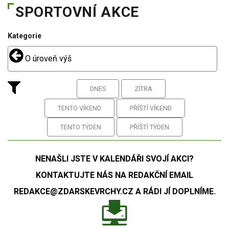
SPORTOVNÍ AKCE
Kategorie
O úroveň výš
DNES
ZÍTRA
TENTO VÍKEND
PŘÍŠTÍ VÍKEND
TENTO TÝDEN
PŘÍŠTÍ TÝDEN
NENAŠLI JSTE V KALENDÁŘI SVOJÍ AKCI?
KONTAKTUJTE NÁS NA REDAKČNÍ EMAIL
REDAKCE@ZDARSKEVRCHY.CZ A RÁDI JÍ DOPLNÍME.