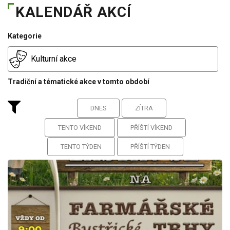
KALENDÁŘ AKCÍ
Kategorie
Kulturní akce
Tradiční a tématické akce v tomto období
DNES
ZÍTRA
TENTO VÍKEND
PŘÍŠTÍ VÍKEND
TENTO TÝDEN
PŘÍŠTÍ TÝDEN