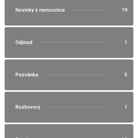
">
Novinky z nemocnice
19
">
Odjinud
1
">
Pozvánka
5
">
Rozhovory
1