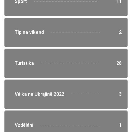
">
Sport
11
">
Tip na víkend
2
">
Turistika
28
">
Válka na Ukrajině 2022
3
">
Vzdělání
1