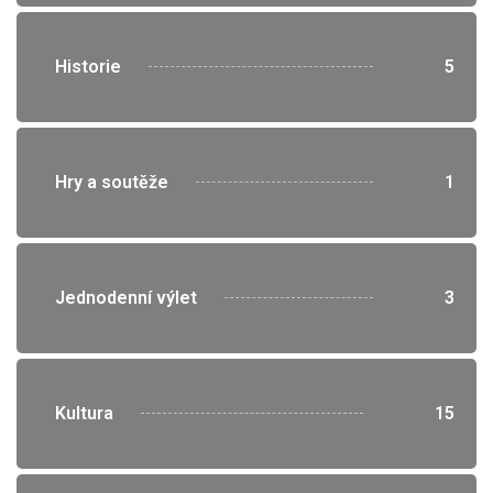
">
Historie
5
">
Hry a soutěže
1
">
Jednodenní výlet
3
">
Kultura
15