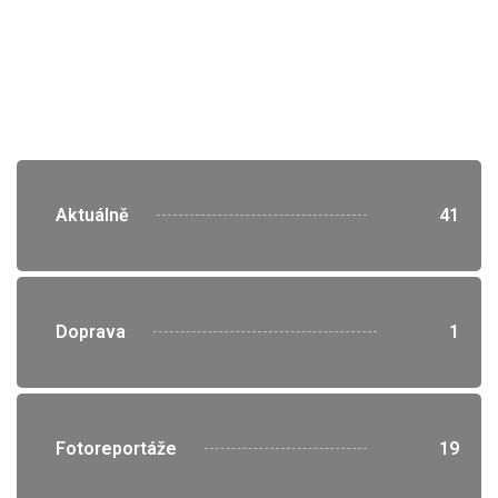
">
Aktuálně
41
">
Doprava
1
">
Fotoreportáže
19