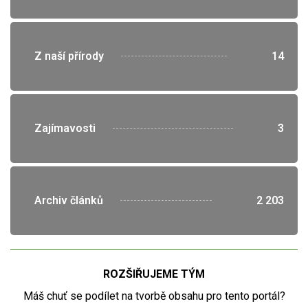
">
Z naší přírody
14
">
Zajímavosti
3
">
Archiv článků
2 203
ROZŠIŘUJEME TÝM
Máš chuť se podílet na tvorbě obsahu pro tento portál?