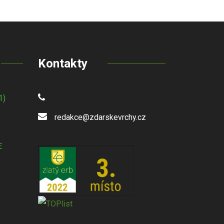
Kontakty
1)
redakce@zdarskevrchy.cz
E