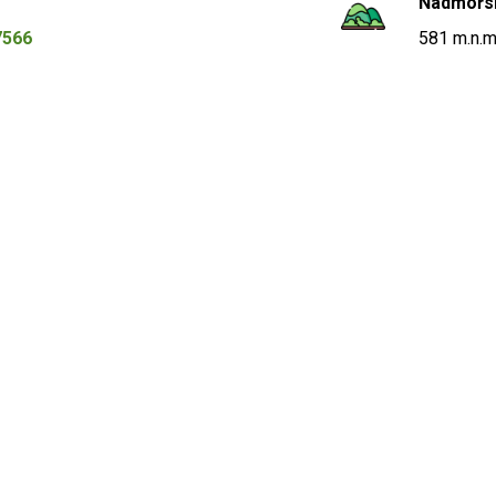
Nadmořs
7566
581 m.n.