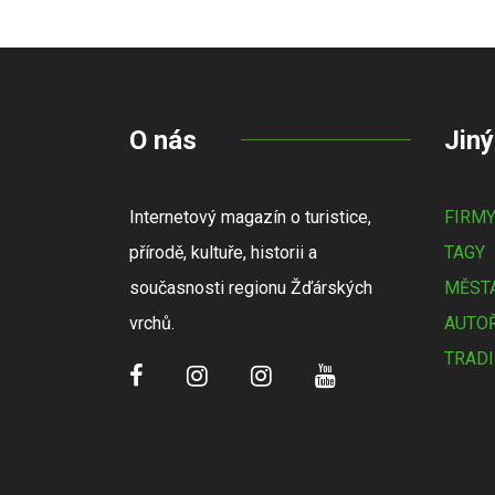
O nás
Jiný
Internetový magazín o turistice,
FIRM
přírodě, kultuře, historii a
TAGY
současnosti regionu Žďárských
MĚSTA
vrchů.
AUTOŘ
TRADI