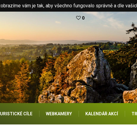
brazíme vám je tak, aby všechno fungovalo správně a dle vašic
0
URISTICKÉ CÍLE
WEBKAMERY
KALENDÁŘ AKCÍ
TR