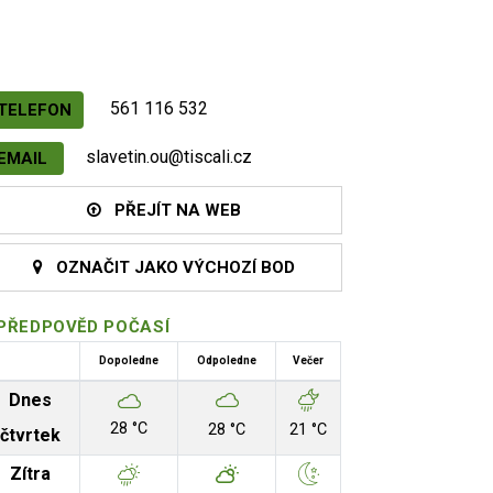
561 116 532
TELEFON
slavetin.ou@tiscali.cz
EMAIL
PŘEJÍT NA WEB
OZNAČIT JAKO VÝCHOZÍ BOD
PŘEDPOVĚD POČASÍ
Dopoledne
Odpoledne
Večer
Dnes
28 °C
28 °C
21 °C
čtvrtek
Zítra