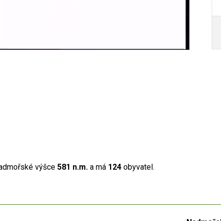
 nadmořské výšce
581 n.m.
a má
124
obyvatel.
Autor /