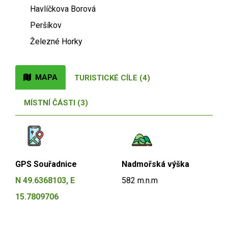
Havlíčkova Borová
Peršíkov
Železné Horky
MAPA
TURISTICKÉ CÍLE (4)
MÍSTNÍ ČÁSTI (3)
GPS Souřadnice
Nadmořská výška
N 49.6368103, E
582 m.n.m
15.7809706