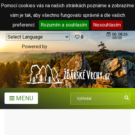
Pomocí cookies vás na našich stránkách poznáme a zobrazíme
vám je tak, aby všechno fungovalo správně a dle vašich
preferencí.
Rozumím a souhlasím
Nesouhlasím
06. 08.26
0
05:05
Powered by
Translate
MENU
MĚSTA A OBCE
MĚSTYSE