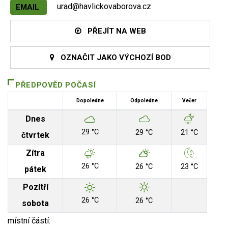
urad@havlickovaborova.cz
EMAIL
PŘEJÍT NA WEB
OZNAČIT JAKO VÝCHOZÍ BOD
PŘEDPOVĚD POČASÍ
Dopoledne
Odpoledne
Večer
Dnes
29 °C
29 °C
21 °C
čtvrtek
Zítra
26 °C
26 °C
23 °C
pátek
Pozítří
26 °C
26 °C
sobota
místní částí: