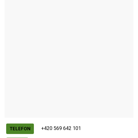
HAVLÍČKOVA BOROVÁ
Autor / Zdroj: RUIAN
+420 569 642 101
TELEFON