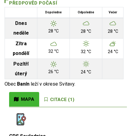
PŘEDPOVĚD POČASÍ
Dopoledne
Odpoledne
Večer
Dnes
28 °C
28 °C
28 °C
neděle
Zítra
32 °C
32 °C
24 °C
pondělí
Pozítří
26 °C
24 °C
úterý
Obec
Banín
leží v okrese Svitavy.
MAPA
CITACE (1)