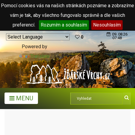
Pomocí cookies vás na našich stránkách poznáme a zobrazíme
vám je tak, aby všechno fungovalo správně a dle vašich
preferencí.
Rozumím a souhlasím
Nesouhlasím
09. 08.26
0
07:48
Powered by
Translate
MENU
MĚSTA A OBCE
OBCE