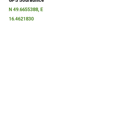
GPS Souřadnice
N 49.6655388, E
16.4621830