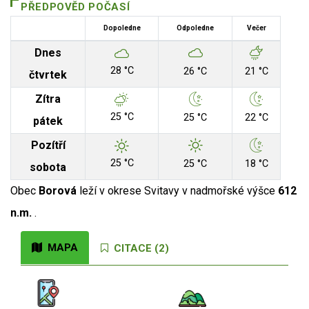
PŘEDPOVĚD POČASÍ
Dopoledne
Odpoledne
Večer
Dnes
28 °C
26 °C
21 °C
čtvrtek
Zítra
25 °C
25 °C
22 °C
pátek
Pozítří
25 °C
25 °C
18 °C
sobota
Obec
Borová
leží v okrese Svitavy v nadmořské výšce
612
n.m.
.
MAPA
CITACE (2)