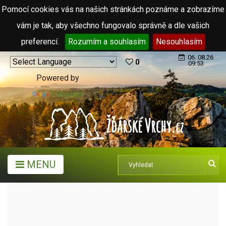
Pomocí cookies vás na našich stránkách poznáme a zobrazíme
vám je tak, aby všechno fungovalo správně a dle vašich
preferencí.
Rozumím a souhlasím
Nesouhlasím
06. 08.26
0
09:53
Powered by
Translate
MENU
MĚSTA A OBCE
OBCE