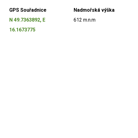
GPS Souřadnice
Nadmořská výška
N 49.7363892, E
612 m.n.m
16.1673775