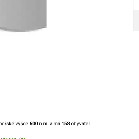
dmořské výšce
600 n.m.
a má
158
obyvatel.