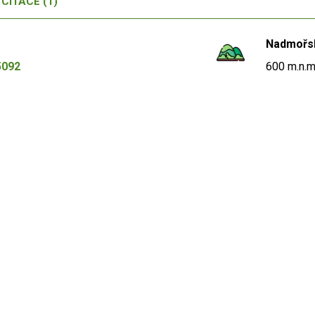
CITACE (1)
Nadmořs
5092
600 m.n.