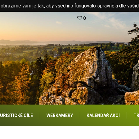
brazíme vám je tak, aby všechno fungovalo správně a dle vašic
0
URISTICKÉ CÍLE
WEBKAMERY
KALENDÁŘ AKCÍ
TR