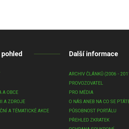
 pohled
Další informace
Y
ARCHIV ČLÁNKŮ (2006 - 201
PROVOZOVATEL
 A OBCE
PRO MÉDIA
I A ZDROJE
O NÁS ANEB NA CO SE PTÁT
ČNÍ A TÉMATICKÉ AKCE
PŮSOBNOST PORTÁLU
PŘEHLED ZKRATEK