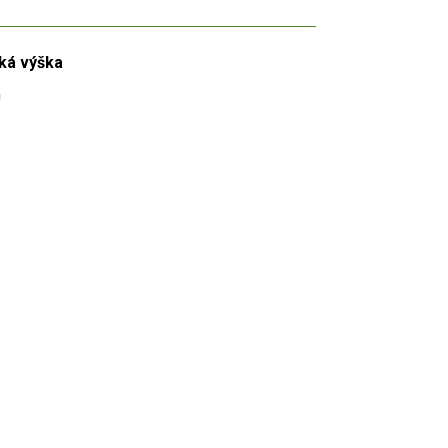
ká výška
m