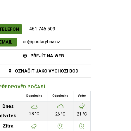
461 746 509
TELEFON
ou@pustarybna.cz
EMAIL
PŘEJÍT NA WEB
OZNAČIT JAKO VÝCHOZÍ BOD
PŘEDPOVĚD POČASÍ
Dopoledne
Odpoledne
Večer
Dnes
28 °C
26 °C
21 °C
čtvrtek
Zítra