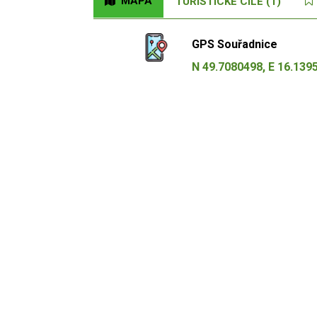
MAPA
TURISTICKÉ CÍLE (1)
GPS Souřadnice
N 49.7080498, E 16.139