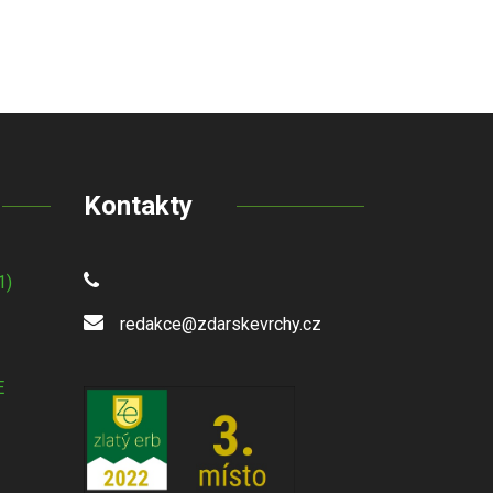
Kontakty
1)
redakce@zdarskevrchy.cz
E