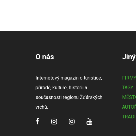
O nás
Jiný
Internetový magazín o turistice,
FIRM
přírodě, kultuře, historii a
TAGY
současnosti regionu Žďárských
MĚSTA
vrchů.
AUTOŘ
TRADI