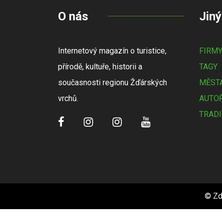
O nás
Jiný
Internetový magazín o turistice,
FIRM
přírodě, kultuře, historii a
TAGY
současnosti regionu Žďárských
MĚSTA
vrchů.
AUTOŘ
TRADI
© Zd