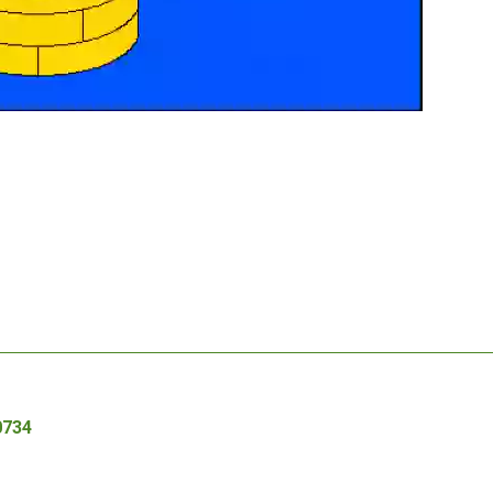
Autor /
0734