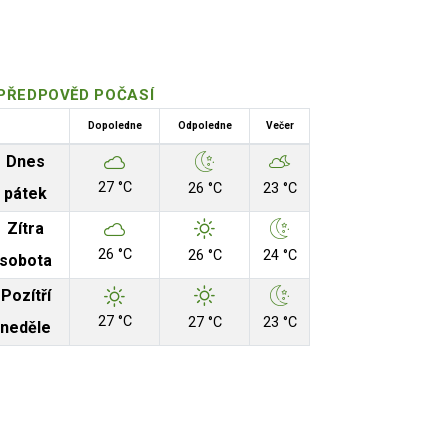
PŘEDPOVĚD POČASÍ
Dopoledne
Odpoledne
Večer
Dnes
27 °C
26 °C
23 °C
pátek
Zítra
26 °C
26 °C
24 °C
sobota
Pozítří
27 °C
27 °C
23 °C
neděle