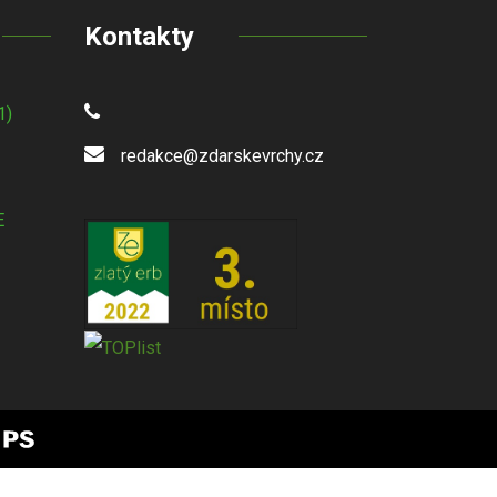
Kontakty
1)
redakce@zdarskevrchy.cz
E