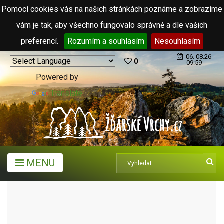
Pomocí cookies vás na našich stránkách poznáme a zobrazíme
vám je tak, aby všechno fungovalo správně a dle vašich
preferencí.
Rozumím a souhlasím
Nesouhlasím
06. 08.26
0
09:59
Powered by
Translate
MENU
MĚSTA A OBCE
OBCE