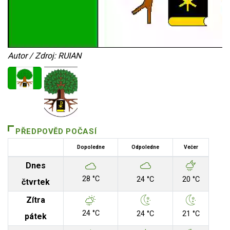
Autor / Zdroj: RUIAN
PŘEDPOVĚD POČASÍ
Dopoledne
Odpoledne
Večer
Dnes
28 °C
24 °C
20 °C
čtvrtek
Zítra
24 °C
24 °C
21 °C
pátek