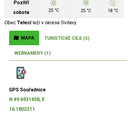
Pozítří
25 °C
25 °C
18 °C
sobota
Obec
Telecí
leží v okrese Svitavy.
MAPA
TURISTICKÉ CÍLE (5)
WEBKAMERY (1)
GPS Souřadnice
N 49.6931458, E
16.1802311