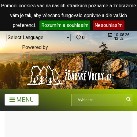
Pomocí cookies vás na našich stránkách poznáme a zobrazíme
vám je tak, aby všechno fungovalo správně a dle vašich
preferencí.
Rozumím a souhlasím
Nesouhlasím
10. 08.26
0
12:52
Powered by
Translate
MENU
MĚSTA A OBCE
OBCE