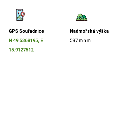
GPS Souřadnice
Nadmořská výška
N 49.5368195, E
587 m.n.m
15.9127512