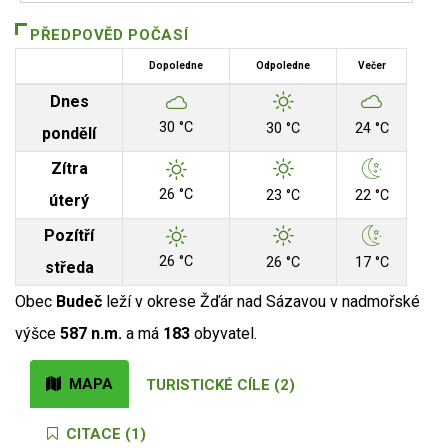
PŘEDPOVĚD POČASÍ
Dopoledne
Odpoledne
Večer
Dnes
30 °C
30 °C
24 °C
pondělí
Zítra
26 °C
23 °C
22 °C
úterý
Pozítří
26 °C
26 °C
17 °C
středa
Obec
Budeč
leží v okrese Žďár nad Sázavou v nadmořské
výšce
587 n.m.
a má
183
obyvatel.
MAPA
TURISTICKÉ CÍLE (2)
CITACE (1)