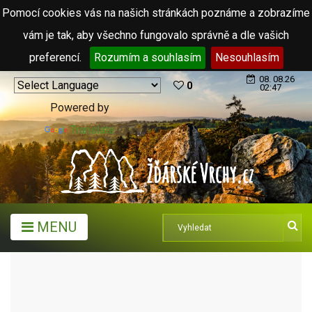
Pomocí cookies vás na našich stránkách poznáme a zobrazíme
vám je tak, aby všechno fungovalo správně a dle vašich
preferencí.
Rozumím a souhlasím
Nesouhlasím
08. 08.26
0
02:47
Powered by
Translate
MENU
MĚSTA A OBCE
OBCE