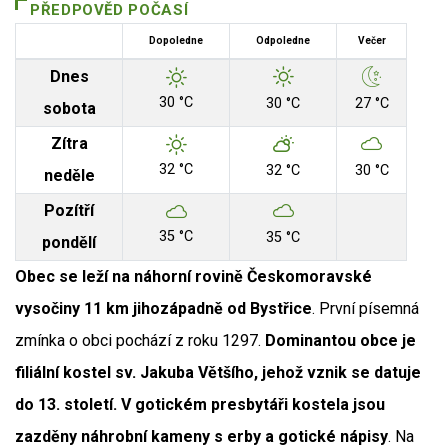
PŘEDPOVĚD POČASÍ
Dopoledne
Odpoledne
Večer
Dnes
30 °C
30 °C
27 °C
sobota
Zítra
32 °C
32 °C
30 °C
neděle
Pozítří
35 °C
35 °C
pondělí
Obec se leží na náhorní rovině Českomoravské
vysočiny 11 km jihozápadně od Bystřice
. První písemná
zmínka o obci pochází z roku 1297.
Dominantou obce je
filiální kostel sv. Jakuba Většího, jehož vznik se datuje
do 13. století. V gotickém presbytáři kostela jsou
zazděny náhrobní kameny s erby a gotické nápisy
. Na