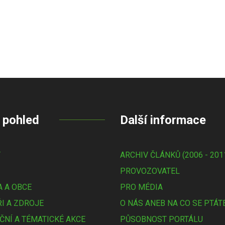
 pohled
Další informace
Y
ARCHIV ČLÁNKŮ (2006 - 201
PROVOZOVATEL
 A OBCE
PRO MÉDIA
I A ZDROJE
O NÁS ANEB NA CO SE PTÁT
ČNÍ A TÉMATICKÉ AKCE
PŮSOBNOST PORTÁLU