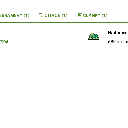
EBKAMERY (1)
CITACE (1)
ČLÁNKY (1)
Nadmořs
7094
685 m.n.