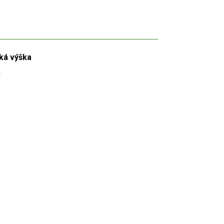
ká výška
m