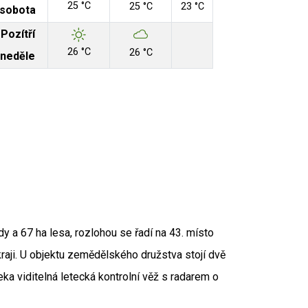
25 °C
25 °C
23 °C
sobota
Pozítří
26 °C
26 °C
neděle
Aut
y a 67 ha lesa, rozlohou se řadí na 43. místo
 Zdroj: RUIAN
kraji. U objektu zemědělského družstva stojí dvě
ka viditelná letecká kontrolní věž s radarem o