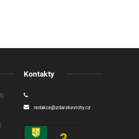
Kontakty
1)
redakce@zdarskevrchy.cz
E