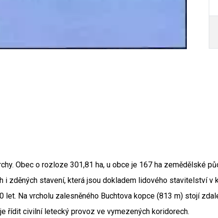
rchy. Obec o rozloze 301,81 ha, u obce je 167 ha zemědělské půd
Autor /
 i zděných stavení, která jsou dokladem lidového stavitelství v 
00 let. Na vrcholu zalesněného Buchtova kopce (813 m) stojí zdale
je řídit civilní letecký provoz ve vymezených koridorech.