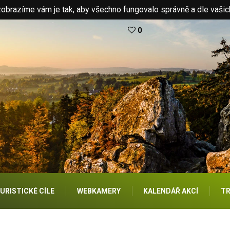
brazíme vám je tak, aby všechno fungovalo správně a dle vašic
0
URISTICKÉ CÍLE
WEBKAMERY
KALENDÁŘ AKCÍ
TR