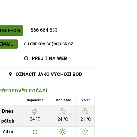
566 664 533
TELEFON
ou.dankovice@quick.cz
EMAIL
PŘEJÍT NA WEB
OZNAČIT JAKO VÝCHOZÍ BOD
PŘEDPOVĚD POČASÍ
Dopoledne
Odpoledne
Večer
Dnes
24 °C
24 °C
21 °C
pátek
Zítra