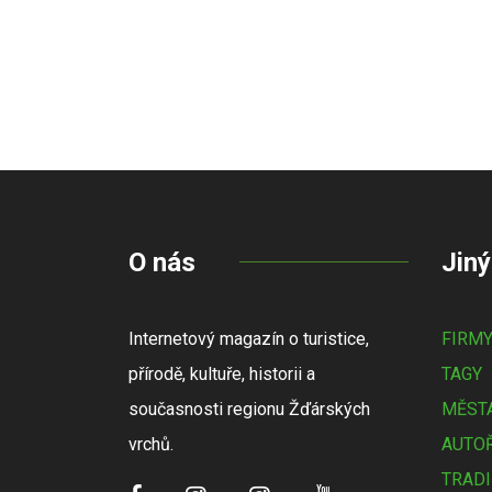
O nás
Jiný
Internetový magazín o turistice,
FIRM
přírodě, kultuře, historii a
TAGY
současnosti regionu Žďárských
MĚSTA
vrchů.
AUTOŘ
TRADI