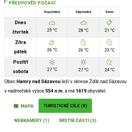
PŘEDPOVĚD POČASÍ
Dopoledne
Odpoledne
Večer
Dnes
29 °C
28 °C
21 °C
čtvrtek
Zítra
26 °C
26 °C
23 °C
pátek
Pozítří
27 °C
27 °C
24 °C
sobota
Obec
Hamry nad Sázavou
leží v okrese Žďár nad Sázavou
v nadmořské výšce
554 n.m.
a má
1619
obyvatel.
TURISTICKÉ CÍLE (8)
MAPA
WEBKAMERY (1)
MÍSTNÍ ČÁSTI (3)