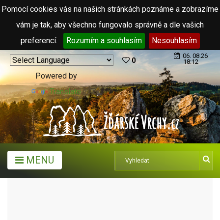
Pomocí cookies vás na našich stránkách poznáme a zobrazíme
vám je tak, aby všechno fungovalo správně a dle vašich
preferencí.
Rozumím a souhlasím
Nesouhlasím
06. 08.26
0
18:12
Powered by
Translate
MENU
MĚSTA A OBCE
OBCE