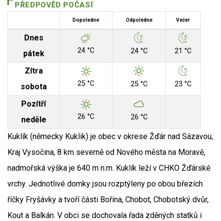
PŘEDPOVĚD POČASÍ
Dopoledne
Odpoledne
Večer
Dnes
24 °C
24 °C
21 °C
pátek
Zítra
25 °C
25 °C
23 °C
sobota
Pozítří
26 °C
26 °C
neděle
Kuklík (německy Kuklik) je obec v okrese Žďár nad Sázavou,
Kraj Vysočina, 8 km severně od Nového města na Moravě,
nadmořská výška je 640 m n.m. Kuklík leží v CHKO Žďárské
vrchy. Jednotlivé domky jsou rozptýleny po obou březích
říčky Fryšávky a tvoří části Bořina, Chobot, Chobotský dvůr,
Kout a Balkán. V obci se dochovala řada zděných statků i