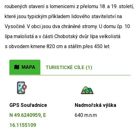
roubených stavení s lomenicemi z přelomu 18. a 19. století,
které jsou typickým příkladem lidového stavitelství na
Vysočině. V obci jsou dva chráněné stromy. U domu čp. 10
lípa malolistá a v části Chobotský dvůr lípa velkolistá
s obvodem kmene 820 cm a stářím přes 450 let.
MAPA
TURISTICKÉ CÍLE (1)
GPS Souřadnice
Nadmořská výška
N 49.6240959, E
640 m.n.m
16.1155109