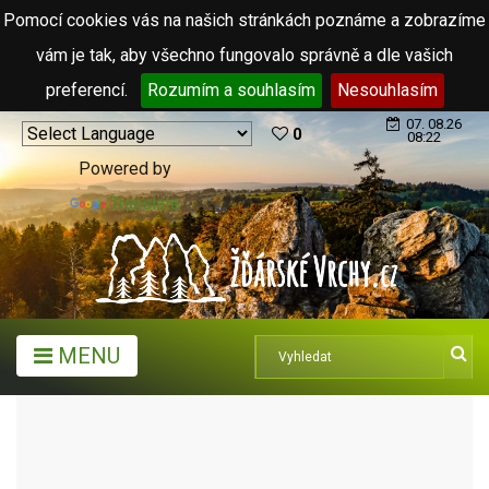
Pomocí cookies vás na našich stránkách poznáme a zobrazíme
vám je tak, aby všechno fungovalo správně a dle vašich
preferencí.
Rozumím a souhlasím
Nesouhlasím
07. 08.26
0
08:22
Powered by
Translate
MENU
MĚSTA A OBCE
OBCE