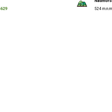
Nadmořs
4629
524 m.n.