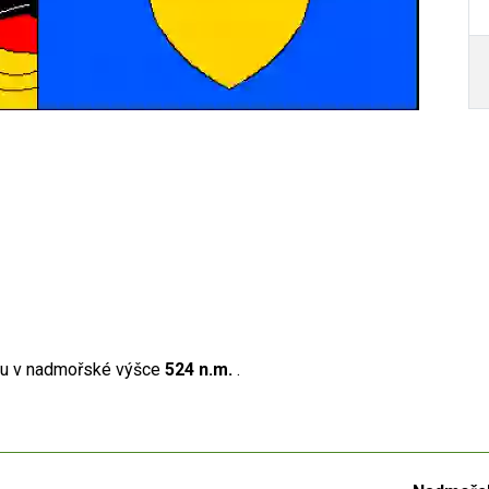
ou v nadmořské výšce
524 n.m.
.
Autor /