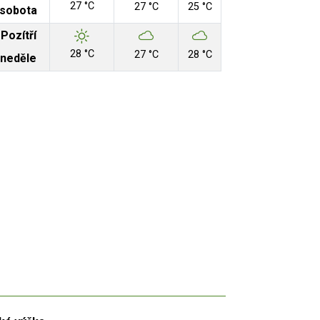
27 °C
27 °C
25 °C
sobota
Pozítří
28 °C
27 °C
28 °C
neděle
Aut
 Zdroj: RUIAN