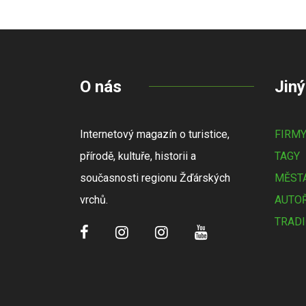
O nás
Jiný
Internetový magazín o turistice,
FIRM
přírodě, kultuře, historii a
TAGY
současnosti regionu Žďárských
MĚSTA
vrchů.
AUTOŘ
TRADI