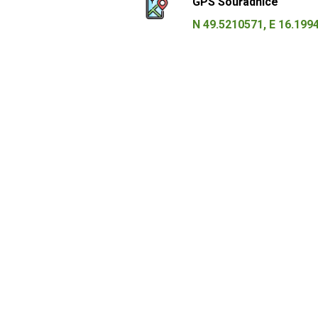
GPS Souřadnice
N 49.5210571, E 16.199