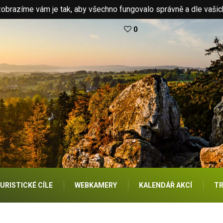
brazíme vám je tak, aby všechno fungovalo správně a dle vašic
0
URISTICKÉ CÍLE
WEBKAMERY
KALENDÁŘ AKCÍ
TR