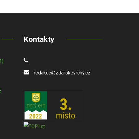
Kontakty
1)
redakce@zdarskevrchy.cz
E