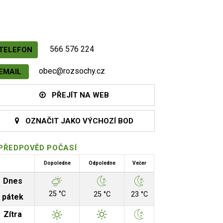
566 576 224
TELEFON
obec@rozsochy.cz
EMAIL
PŘEJÍT NA WEB
OZNAČIT JAKO VÝCHOZÍ BOD
PŘEDPOVĚD POČASÍ
Dopoledne
Odpoledne
Večer
Dnes
25 °C
25 °C
23 °C
pátek
Zítra