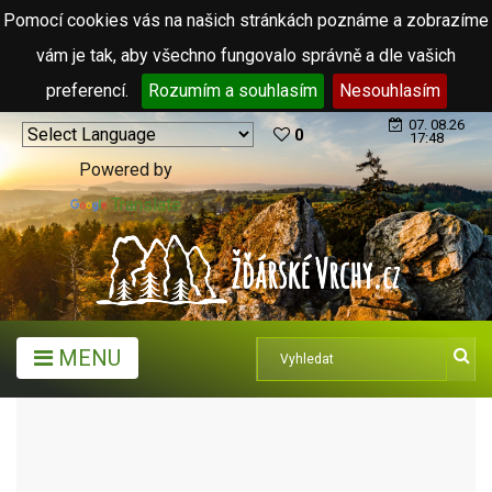
Pomocí cookies vás na našich stránkách poznáme a zobrazíme
vám je tak, aby všechno fungovalo správně a dle vašich
preferencí.
Rozumím a souhlasím
Nesouhlasím
07. 08.26
0
17:48
Powered by
Translate
MENU
TURISTICKÉ CÍLE
ŘEKY, PRAMENY A STUDÁNKY