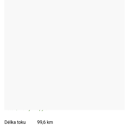
ŘEKA OSLAVA
Autor / Zdroj: mapy.cz
Délka toku 99,6 km