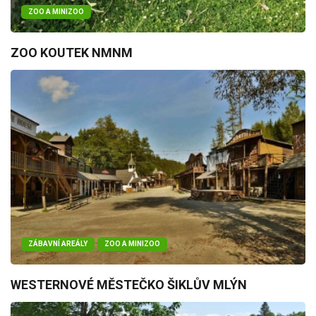
ZOO A MINIZOO
ZOO KOUTEK NMNM
ZÁBAVNÍ AREÁLY
ZOO A MINIZOO
WESTERNOVÉ MĚSTEČKO ŠIKLŮV MLÝN