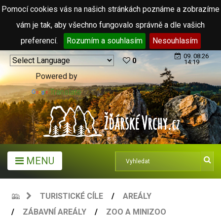
Pomocí cookies vás na našich stránkách poznáme a zobrazíme
vám je tak, aby všechno fungovalo správně a dle vašich
preferencí.
Rozumím a souhlasím
Nesouhlasím
09. 08.26
0
14:19
Powered by
Translate
MENU
TURISTICKÉ CÍLE
AREÁLY
ZÁBAVNÍ AREÁLY
ZOO A MINIZOO