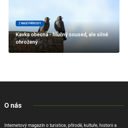
Z NAŠÍ PŘÍRODY
Kavka obecná - hlučný soused, ale silně
ohrožený
O nás
Internetový magazín o turistice, přírodě, kultuře, historii a