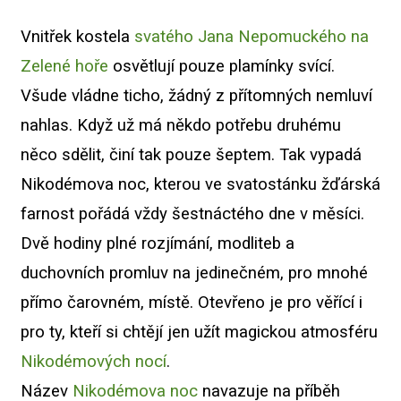
Vnitřek kostela
svatého Jana Nepomuckého na
Zelené hoře
osvětlují pouze plamínky svící.
Všude vládne ticho, žádný z přítomných nemluví
nahlas. Když už má někdo potřebu druhému
něco sdělit, činí tak pouze šeptem. Tak vypadá
Nikodémova noc, kterou ve svatostánku žďárská
farnost pořádá vždy šestnáctého dne v měsíci.
Dvě hodiny plné rozjímání, modliteb a
duchovních promluv na jedinečném, pro mnohé
přímo čarovném, místě. Otevřeno je pro věřící i
pro ty, kteří si chtějí jen užít magickou atmosféru
Nikodémových nocí
.
Název
Nikodémova noc
navazuje na příběh