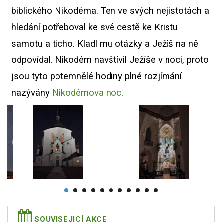
biblického Nikodéma.
Ten ve svých nejistotách a
hledání potřeboval ke své cestě ke Kristu
samotu a ticho. K
ladl mu otázky a Ježíš na ně
odpovídal. Nikodém navštívil Ježíše v noci, proto
jsou tyto potemnělé hodiny plné rozjímání
nazývány
Nikodémova noc
.
SOUVISEJICÍ AKCE