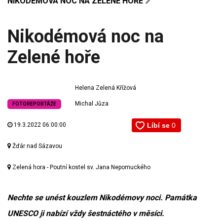
NIKODÉMOVÁ NOC NA ZELENÉ HOŘE
Nikodémová noc na
Zelené hoře
Helena Zelená Křížová
Michal Jůza
FOTOREPORTÁŽE
19.3.2022 06:00:00
Žďár nad Sázavou
Zelená hora - Poutní kostel sv. Jana Nepomuckého
Nechte se unést kouzlem Nikodémovy noci. Památka
UNESCO ji nabízí vždy šestnáctého v měsíci.