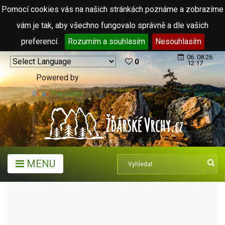
Pomocí cookies vás na našich stránkách poznáme a zobrazíme
vám je tak, aby všechno fungovalo správně a dle vašich
preferencí.
Rozumím a souhlasím
Nesouhlasím
06. 08.26
0
12:17
Powered by
Translate
MENU
MĚSTA A OBCE
MĚSTA