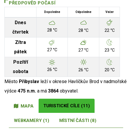
PŘEDPOVĚD POČASÍ
Dopoledne
Odpoledne
Večer
Dnes
28 °C
28 °C
22 °C
čtvrtek
Zítra
27 °C
27 °C
23 °C
pátek
Pozítří
26 °C
26 °C
20 °C
sobota
Město
Přibyslav
leží v okrese Havlíčkův Brod v nadmořské
výšce
475 n.m.
a má
3864
obyvatel.
TURISTICKÉ CÍLE (11)
MAPA
WEBKAMERY (1)
MÍSTNÍ ČÁSTI (8)