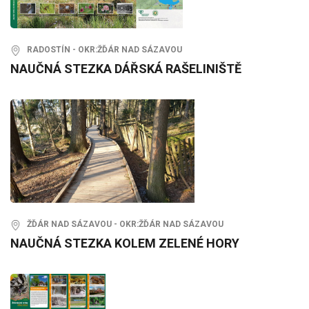
RADOSTÍN - OKR:ŽĎÁR NAD SÁZAVOU
NAUČNÁ STEZKA DÁŘSKÁ RAŠELINIŠTĚ
ŽĎÁR NAD SÁZAVOU - OKR:ŽĎÁR NAD SÁZAVOU
NAUČNÁ STEZKA KOLEM ZELENÉ HORY