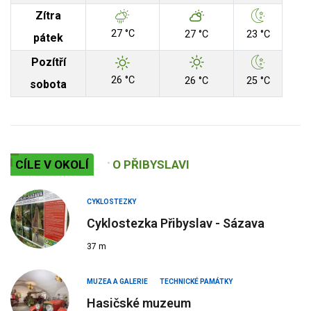
Zítra
27 °C
27 °C
23 °C
pátek
Pozítří
26 °C
26 °C
25 °C
sobota
CÍLE V OKOLÍ
O PŘIBYSLAVI
CYKLOSTEZKY
Cyklostezka Přibyslav - Sázava
37 m
MUZEA A GALERIE
TECHNICKÉ PAMÁTKY
Hasičské muzeum