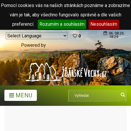
Pomocí cookies vás na našich stránkách poznáme a zobrazíme
vám je tak, aby všechno fungovalo správně a dle vašich
preferencí.
Rozumím a souhlasím
Nesouhlasím
06. 08.26
0
18:29
Powered by
Translate
MENU
TURISTICKÉ CÍLE
NAUČNÉ TRASY A STEZKY