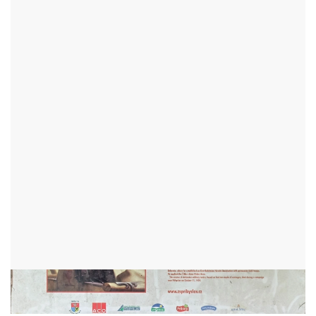
NAUČNÁ STEZKA ROMANA
PODRÁZSKÉHO
PŘIBYSLAV - OKR:HAVLÍČKŮV BROD