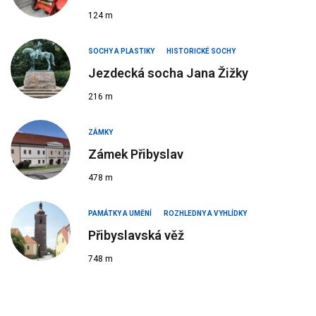
124 m
SOCHY A PLASTIKY
HISTORICKÉ SOCHY
Jezdecká socha Jana Žižky
216 m
ZÁMKY
Zámek Přibyslav
478 m
PAMÁTKY A UMĚNÍ
ROZHLEDNY A VYHLÍDKY
Přibyslavská věž
748 m