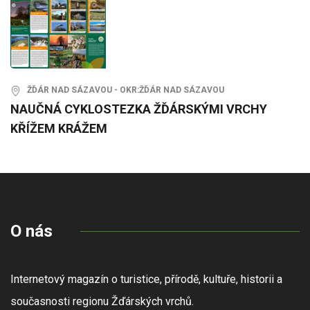
ŽĎÁR NAD SÁZAVOU - OKR:ŽĎÁR NAD SÁZAVOU
NAUČNÁ CYKLOSTEZKA ŽĎÁRSKÝMI VRCHY
KŘÍŽEM KRÁŽEM
O nás
Internetový magazín o turistice, přírodě, kultuře, historii a
současnosti regionu Žďárských vrchů.