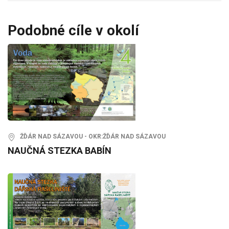
Podobné cíle v okolí
ŽĎÁR NAD SÁZAVOU - OKR:ŽĎÁR NAD SÁZAVOU
NAUČNÁ STEZKA BABÍN