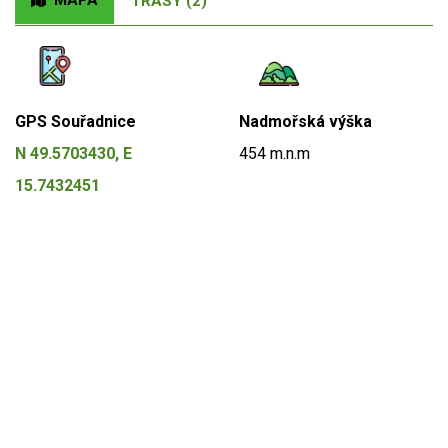
MAPA
TRASY (2)
GPS Souřadnice
Nadmořská výška
N 49.5703430, E
454 m.n.m
15.7432451