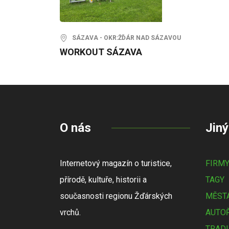
SÁZAVA - OKR:ŽĎÁR NAD SÁZAVOU
WORKOUT SÁZAVA
O nás
Jiný
Internetový magazín o turistice,
FIRM
přírodě, kultuře, historii a
TAGY
současnosti regionu Žďárských
MĚSTA
vrchů.
AUTOŘ
TRADI