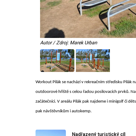
Autor / Zdroj: Marek Urban
Workout Pilák se nachází v rekreačním středisku Pilák n
outdoorové hřiště s celou řadou posilovacích prvků. Na s
začátečníci. V areálu Pilák pak najdeme i minigolf či děts
pak návštěvníkům i autokemp.
Nadřazený turistický cíl