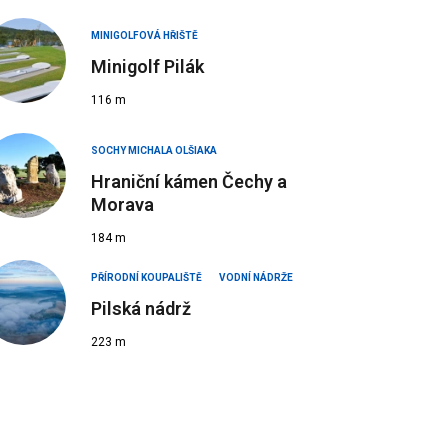
MINIGOLFOVÁ HŘIŠTĚ
Minigolf Pilák
116 m
SOCHY MICHALA OLŠIAKA
Hraniční kámen Čechy a
Morava
184 m
PŘÍRODNÍ KOUPALIŠTĚ
VODNÍ NÁDRŽE
Pilská nádrž
223 m