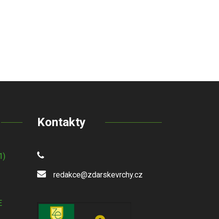
Kontakty
1)
redakce@zdarskevrchy.cz
E