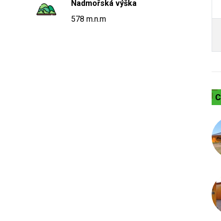
Nadmořská výška
578 m.n.m
C