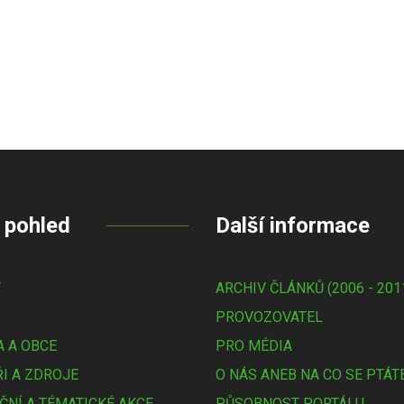
 pohled
Další informace
Y
ARCHIV ČLÁNKŮ (2006 - 201
PROVOZOVATEL
 A OBCE
PRO MÉDIA
I A ZDROJE
O NÁS ANEB NA CO SE PTÁT
ČNÍ A TÉMATICKÉ AKCE
PŮSOBNOST PORTÁLU