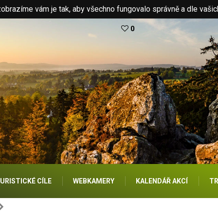
brazíme vám je tak, aby všechno fungovalo správně a dle vašic
0
URISTICKÉ CÍLE
WEBKAMERY
KALENDÁŘ AKCÍ
TR