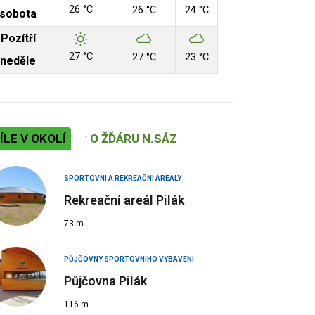
26 °C
26 °C
24 °C
sobota
Pozítří
27 °C
27 °C
23 °C
neděle
ÍLE V OKOLÍ
O ŽĎÁRU N.SÁZ
SPORTOVNÍ A REKREAČNÍ AREÁLY
Rekreační areál Pilák
73 m
PŮJČOVNY SPORTOVNÍHO VYBAVENÍ
Půjčovna Pilák
116 m