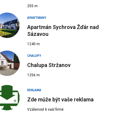
255 m
APARTMÁNY
Apartmán Sychrova Žďár nad
Sázavou
 Zdroj: Marek Urban
1240 m
CHALUPY
Chalupa Stržanov
1256 m
REKLAMA
Zde může být vaše reklama
Vzálenost k vaší firmě