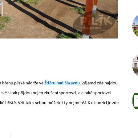
Autor /
a břehu pilské nádrže ve
Žďáru nad Sázavou
. Zájemci zde najdou
vé si tak přijdou nejen zkušení sportovci, ale také sportovci
ké hřiště. Vzít tak s sebou můžete i ty nejmenší. K dispozici je zde