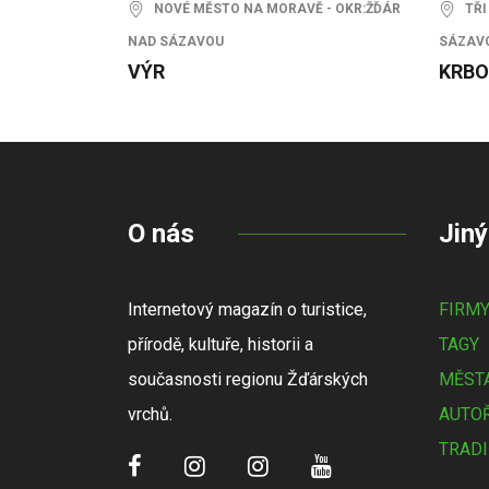
NOVÉ MĚSTO NA MORAVĚ - OKR:ŽĎÁR
TŘI 
NAD SÁZAVOU
SÁZAV
VÝR
KRBO
O nás
Jiný
Internetový magazín o turistice,
FIRM
přírodě, kultuře, historii a
TAGY
současnosti regionu Žďárských
MĚSTA
vrchů.
AUTOŘ
TRADI