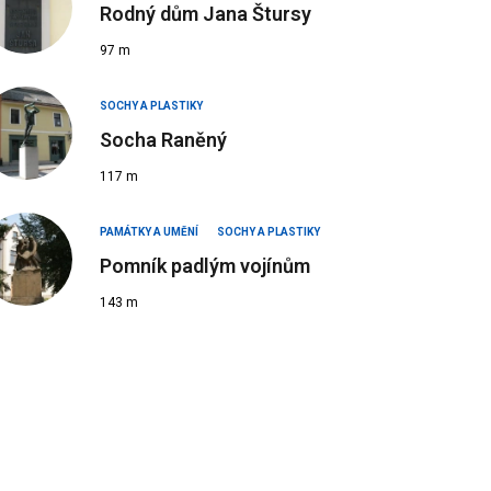
Rodný dům Jana Štursy
97 m
SOCHY A PLASTIKY
Socha Raněný
117 m
PAMÁTKY A UMĚNÍ
SOCHY A PLASTIKY
Pomník padlým vojínům
143 m