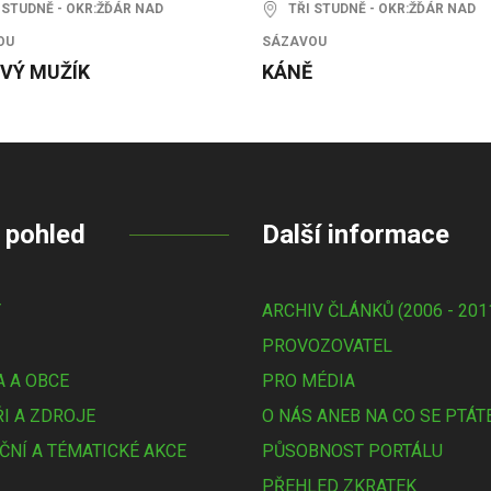
STUDNĚ - OKR:ŽĎÁR NAD
TŘI STUDNĚ - OKR:ŽĎÁR NAD
OU
SÁZAVOU
VÝ MUŽÍK
KÁNĚ
 pohled
Další informace
Y
ARCHIV ČLÁNKŮ (2006 - 201
PROVOZOVATEL
 A OBCE
PRO MÉDIA
I A ZDROJE
O NÁS ANEB NA CO SE PTÁT
ČNÍ A TÉMATICKÉ AKCE
PŮSOBNOST PORTÁLU
PŘEHLED ZKRATEK