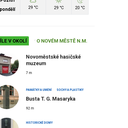
Pozítří
29 °C
29 °C
20 °C
pondělí
ÍLE V OKOLÍ
O NOVÉM MĚSTĚ N.M.
Novoměstské hasičské
muzeum
7 m
PAMÁTKY A UMĚNÍ
SOCHY A PLASTIKY
Busta T. G. Masaryka
92 m
HISTORICKÉ DOMY