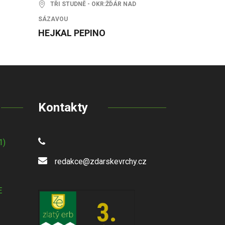
TŘI STUDNĚ - OKR:ŽĎÁR NAD
SÁZAVOU
HEJKAL PEPINO
Kontakty
1)
redakce@zdarskevrchy.cz
E