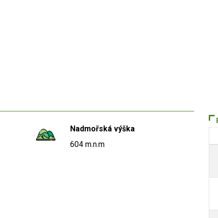
Nadmořská výška
604 m.n.m