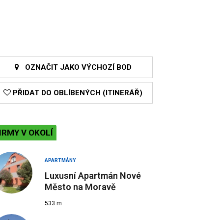
OZNAČIT JAKO VÝCHOZÍ BOD
PŘIDAT DO OBLÍBENÝCH (ITINERÁŘ)
IRMY V OKOLÍ
APARTMÁNY
Luxusní Apartmán Nové
Město na Moravě
533 m