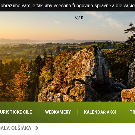
brazíme vám je tak, aby všechno fungovalo správně a dle vašic
0
URISTICKÉ CÍLE
WEBKAMERY
KALENDÁŘ AKCÍ
TR
ALA OLŠIAKA