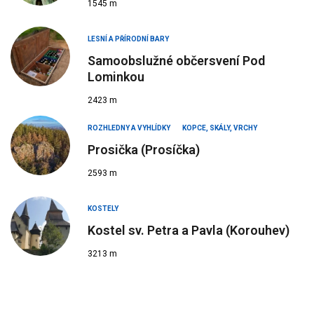
1545 m
LESNÍ A PŘÍRODNÍ BARY
Samoobslužné občersvení Pod
Lominkou
2423 m
ROZHLEDNY A VYHLÍDKY
KOPCE, SKÁLY, VRCHY
Prosička (Prosíčka)
2593 m
KOSTELY
Kostel sv. Petra a Pavla (Korouhev)
3213 m