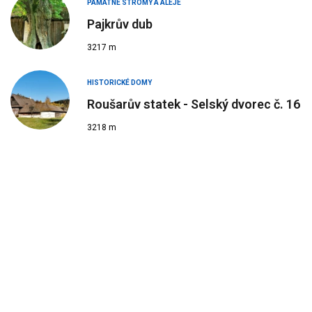
PAMÁTNÉ STROMY A ALEJE
Pajkrův dub
3217 m
HISTORICKÉ DOMY
Roušarův statek - Selský dvorec č. 16
3218 m