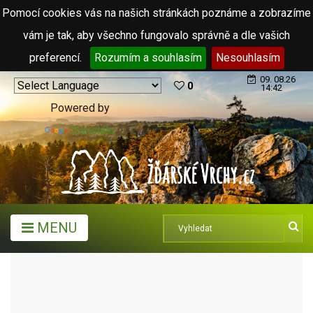
Pomocí cookies vás na našich stránkách poznáme a zobrazíme
vám je tak, aby všechno fungovalo správně a dle vašich
preferencí.
Rozumím a souhlasím
Nesouhlasím
09. 08.26
0
14:42
Powered by
Translate
MENU
TURISTICKÉ CÍLE
LESNÍ A PŘÍRODNÍ BARY