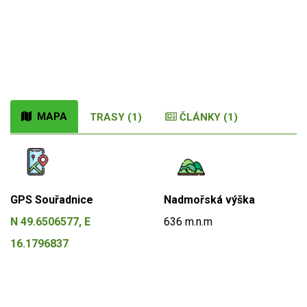
MAPA
TRASY (1)
ČLÁNKY (1)
GPS Souřadnice
Nadmořská výška
N 49.6506577, E
636 m.n.m
16.1796837