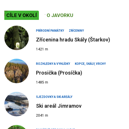
CÍLE V OKOLÍ
O JAVORKU
PŘÍRODNÍ PAMÁTKY
ZŘÍCENINY
Zřícenina hradu Skály (Štarkov)
1421 m
ROZHLEDNY A VYHLÍDKY
KOPCE, SKÁLY, VRCHY
Prosička (Prosíčka)
1485 m
SJEZDOVKY A SKI AREÁLY
Ski areál Jimramov
2041 m