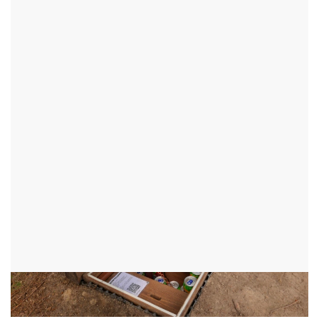
SAMOOBSLUŽNÉ
OBČERSVENÍ POD LOMINKOU
JAVOREK - OKR:ŽĎÁR NAD SÁZAVOU