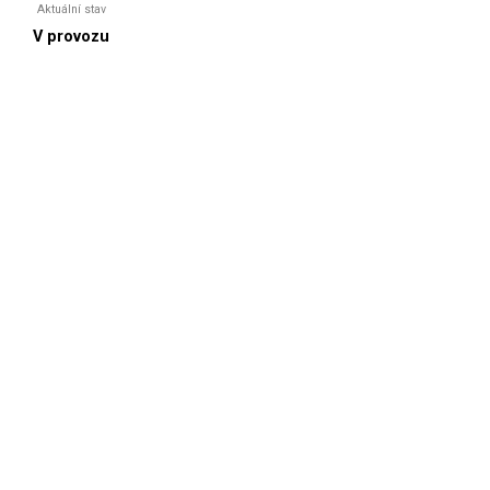
Aktuální stav
V provozu