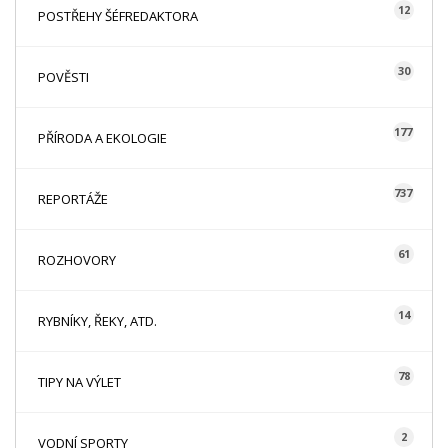
12
POSTŘEHY ŠÉFREDAKTORA
30
POVĚSTI
177
PŘÍRODA A EKOLOGIE
737
REPORTÁŽE
61
ROZHOVORY
14
RYBNÍKY, ŘEKY, ATD.
78
TIPY NA VÝLET
2
VODNÍ SPORTY