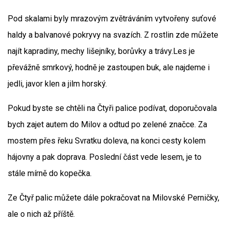
Pod skalami byly mrazovým zvětráváním vytvořeny suťové
haldy a balvanové pokryvy na svazích. Z rostlin zde můžete
najít kapradiny, mechy lišejníky, borůvky a trávy.Les je
převážně smrkový, hodně je zastoupen buk, ale najdeme i
jedli, javor klen a jilm horský.
Pokud byste se chtěli na Čtyři palice podívat, doporučovala
bych zajet autem do Milov a odtud po zelené značce. Za
mostem přes řeku Svratku doleva, na konci cesty kolem
hájovny a pak doprava. Poslední část vede lesem, je to
stále mírně do kopečka.
Ze Čtyř palic můžete dále pokračovat na Milovské Perničky,
ale o nich až příště.