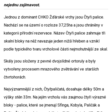
nejednu zajímavost.
Jednou z dominant CHKO Žďárské vrchy jsou Čtyři palice.
Nachází se na území o rozloze 37,25ha a jsou chráněny v
kategorii přírodní rezervace. Název Čtyři palice zahrnuje tři
skalní bloky na něž navazuje jeden nižší hřeben a vznikl
podle typického tvaru vrcholové části nejmohutnější ze skal.
Skály jsou složeny z pevné dvojslídné ortoruly a byly
vytvořeny procesem mrazového zvětrávání ve starších
čtvrtohorách.
Nejvýznamnější z nich, Čtyřpaličatá, dosahuje délky 50m a
výšky stěn 33m. Na jejím vrcholu vás zaujmou čtyři výrazné
bloky - palice, které se jmenují Sfinga, Kobyla, Paličák a