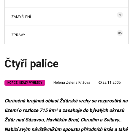
1
ZAMYŠLENÍ
85
ZPRÁVY
Čtyři palice
Helena Zelená Křížová
22.11.2005
KOPCE, SKÁLY, VÝHLEDY
Chráněná krajinná oblast Žďárské vrchy se rozprostírá na
území o rozloze 715 km² a zasahuje do bývalých okresů
Žďár nad Sázavou, Havlíčkův Brod, Chrudim a Svitavy..
Nabízí svým návštěvníkům spoustu přírodních krás a také