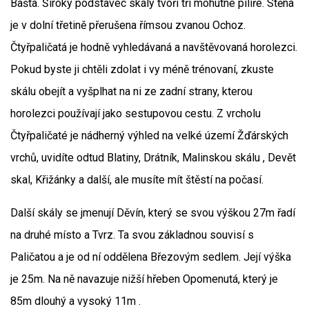
Bašta. Široký podstavec skály tvoří tři mohutné pilíře. Stěna
je v dolní třetině přerušena římsou zvanou Ochoz.
Čtyřpaličatá je hodně vyhledávaná a navštěvovaná horolezci.
Pokud byste ji chtěli zdolat i vy méně trénovaní, zkuste
skálu obejít a vyšplhat na ni ze zadní strany, kterou
horolezci používají jako sestupovou cestu. Z vrcholu
Čtyřpaličaté je nádherný výhled na velké území Žďárských
vrchů, uvidíte odtud Blatiny, Drátník, Malinskou skálu , Devět
skal, Křižánky a další, ale musíte mít štěstí na počasí.
Další skály se jmenují Děvín, který se svou výškou 27m řadí
na druhé místo a Tvrz. Ta svou základnou souvisí s
Paličatou a je od ní oddělena Březovým sedlem. Její výška
je 25m. Na ně navazuje nižší hřeben Opomenutá, který je
85m dlouhý a vysoký 11m .