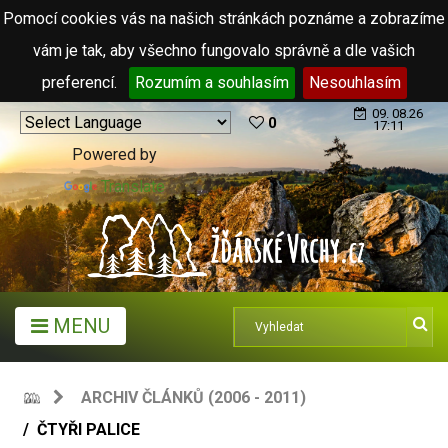
Pomocí cookies vás na našich stránkách poznáme a zobrazíme
vám je tak, aby všechno fungovalo správně a dle vašich
preferencí.
Rozumím a souhlasím
Nesouhlasím
09. 08.26
0
17:11
Powered by
Translate
MENU
ARCHIV ČLÁNKŮ (2006 - 2011)
ČTYŘI PALICE