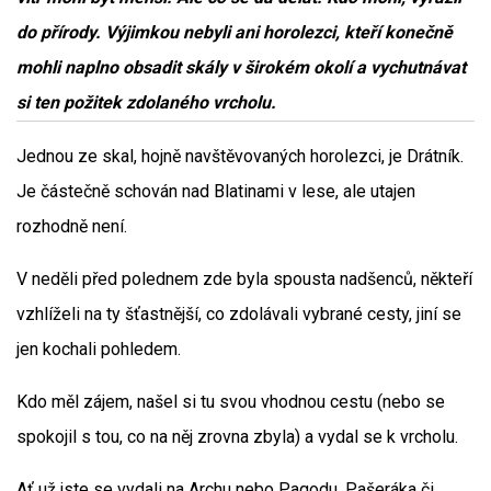
do přírody. Výjimkou nebyli ani horolezci, kteří konečně
mohli naplno obsadit skály v širokém okolí a vychutnávat
si ten požitek zdolaného vrcholu.
Jednou ze skal, hojně navštěvovaných horolezci, je Drátník.
Je částečně schován nad Blatinami v lese, ale utajen
rozhodně není.
V neděli před polednem zde byla spousta nadšenců, někteří
vzhlíželi na ty šťastnější, co zdolávali vybrané cesty, jiní se
jen kochali pohledem.
Kdo měl zájem, našel si tu svou vhodnou cestu (nebo se
spokojil s tou, co na něj zrovna zbyla) a vydal se k vrcholu.
Ať už jste se vydali na Archu nebo Pagodu, Pašeráka či