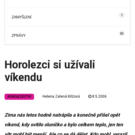
1
ZAMYŠLENÍ
85
ZPRÁVY
Horolezci si užívali
víkendu
Helena Zelená Křížová
8.5.2006
HOROLEZECTVÍ
Zima nás letos hodně natrápila a konečně přišel opět
víkend, kdy svítilo sluníčko a bylo celkem teplo, jen ten
vítr mohl být menší. Ale co se dá dělat. Kdo mohl, vyrazil