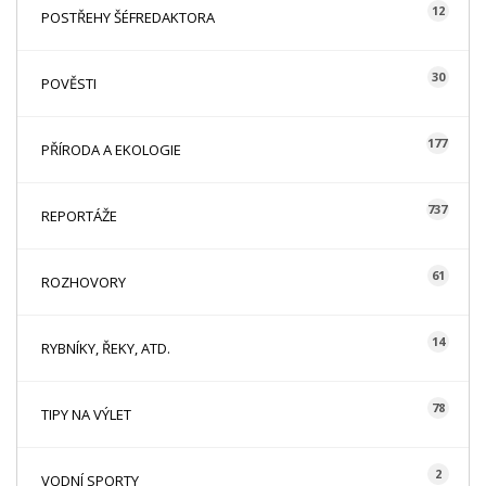
12
POSTŘEHY ŠÉFREDAKTORA
30
POVĚSTI
177
PŘÍRODA A EKOLOGIE
737
REPORTÁŽE
61
ROZHOVORY
14
RYBNÍKY, ŘEKY, ATD.
78
TIPY NA VÝLET
2
VODNÍ SPORTY