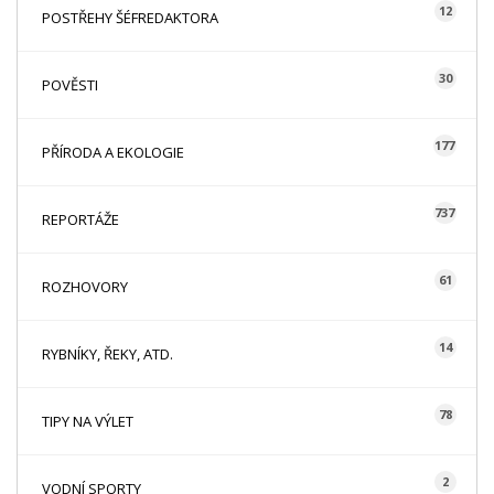
12
POSTŘEHY ŠÉFREDAKTORA
30
POVĚSTI
177
PŘÍRODA A EKOLOGIE
737
REPORTÁŽE
61
ROZHOVORY
14
RYBNÍKY, ŘEKY, ATD.
78
TIPY NA VÝLET
2
VODNÍ SPORTY