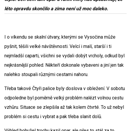
léto opravdu skončilo a zima není už moc daleko.
I o víkendu se skalní útvary, kterými se Vysočina může
pyšnit, těšili velké návštěvnosti. Velcí i malí, starší i ti
nejmladší caparti, všichni se vydali dobýt vrcholy, odkud byl
nejkrásnější pohled. Někteří dokonale vybaveni a jiní jen tak
nalehko stoupali různými cestami nahoru.
Třeba takové Čtyři palice byly doslova v obležení. V sobotu
odpoledne byl poměrně velký problém nalézt volnou cestu
vzhůru. Situace se zlepšila až tak kolem čtvrté. To už nebyl
problém si cestu i vybrat a pak třeba slanit dolů.
Výhled bohužel trochu kazil opar, ale přes to stál za to.