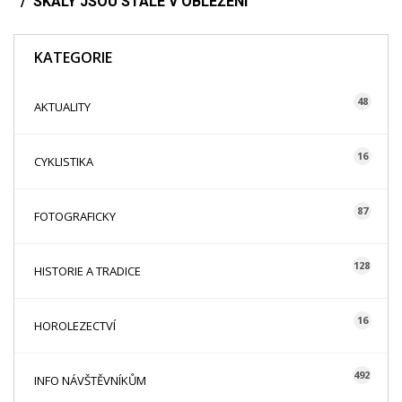
SKÁLY JSOU STÁLE V OBLEŽENÍ
KATEGORIE
48
AKTUALITY
16
CYKLISTIKA
87
FOTOGRAFICKY
128
HISTORIE A TRADICE
16
HOROLEZECTVÍ
492
INFO NÁVŠTĚVNÍKŮM