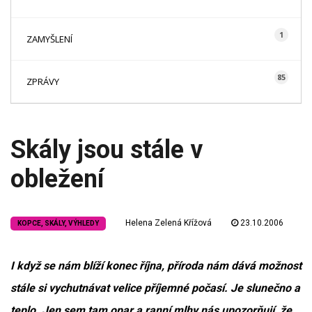
1
ZAMYŠLENÍ
85
ZPRÁVY
Skály jsou stále v
obležení
Helena Zelená Křížová
23.10.2006
KOPCE, SKÁLY, VÝHLEDY
I když se nám blíží konec října, příroda nám dává možnost
stále si vychutnávat velice příjemné počasí. Je slunečno a
teplo. Jen sem tam opar a ranní mlhy nás upozorňují, že