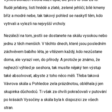
Rudé jeřabiny, listí hnědé a zlaté, zelené jehličí, bílé kmeny
bříz a modré nebe, tak takový pohled se naskytl těm, kdo
vytrvali a vylezli na nejvyšší vrcholy.
Nezáleží na tom, jestli se dostanete na skálu vysokou nebo
jednu z těch menších. V těchto dnech, které jsou posledním
záchvěvem babího léta, je vítězem každý, kdo nezůstane
doma, ale vyrazí ven, do přírody. A protože je známo, že
nejhezčí výhled je seshora, tak musíte nějaký ten výstup
také absolvovat, abyste z toho něco měli. Třeba taková
Vávrova skála u Pohledce zela prázdnotou, obléhala ji jen
skupinka důchodců. Ti však za chvíli pokračovali v putování
po krásách Vysočiny a skála byla k dispozici ze všech
stran.