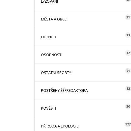
LYŽOVÁNÍ
31
MĚSTA A OBCE
13
ODJINUD
42
OSOBNOSTI
71
OSTATNÍ SPORTY
12
POSTŘEHY ŠÉFREDAKTORA
30
POVĚSTI
177
PŘÍRODA A EKOLOGIE