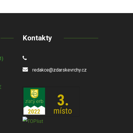
Kontakty
1)
redakce@zdarskevrchy.cz
E