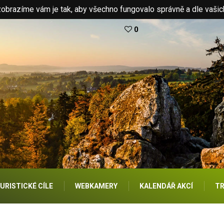
brazíme vám je tak, aby všechno fungovalo správně a dle vašic
0
URISTICKÉ CÍLE
WEBKAMERY
KALENDÁŘ AKCÍ
TR