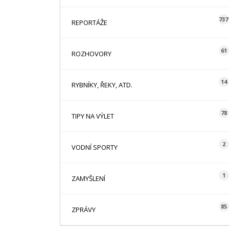
737
REPORTÁŽE
61
ROZHOVORY
14
RYBNÍKY, ŘEKY, ATD.
78
TIPY NA VÝLET
2
VODNÍ SPORTY
1
ZAMYŠLENÍ
85
ZPRÁVY