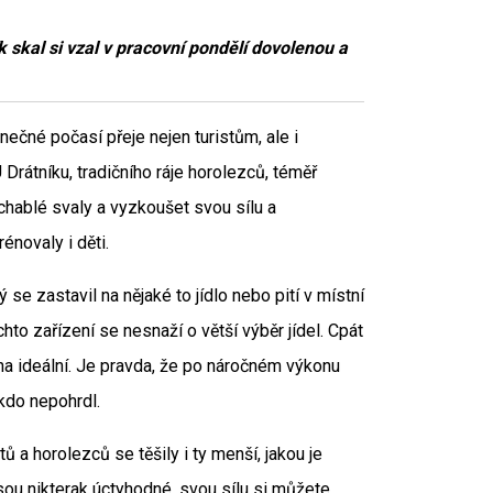
k skal si vzal v pracovní pondělí dovolenou a
nečné počasí přeje nejen turistům, ale i
Drátníku, tradičního ráje horolezců, téměř
chablé svaly a vyzkoušet svou sílu a
énovaly i děti.
se zastavil na nějaké to jídlo nebo pití v místní
to zařízení se nesnaží o větší výběr jídel. Cpát
vna ideální. Je pravda, že po náročném výkonu
ikdo nepohrdl.
ů a horolezců se těšily i ty menší, jakou je
sou nikterak úctyhodné, svou sílu si můžete