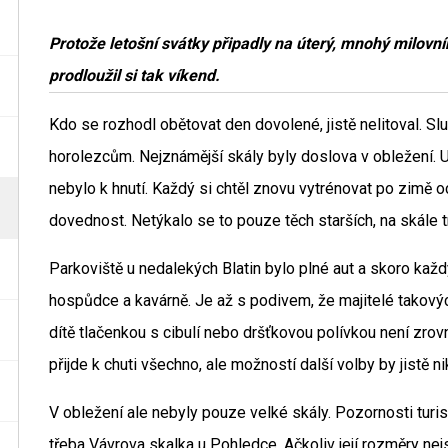
Protože letošní svátky připadly na úterý, mnohý milovní
prodloužil si tak víkend.
Kdo se rozhodl obětovat den dovolené, jistě nelitoval. Slu
horolezcům. Nejznámější skály byly doslova v obležení. U 
nebylo k hnutí. Každý si chtěl znovu vytrénovat po zimě o
dovednost. Netýkalo se to pouze těch starších, na skále tr
Parkoviště u nedalekých Blatin bylo plné aut a skoro každý 
hospůdce a kavárně. Je až s podivem, že majitelé takových
dítě tlačenkou s cibulí nebo dršťkovou polívkou není zro
přijde k chuti všechno, ale možností další volby by jistě n
V obležení ale nebyly pouze velké skály. Pozornosti turist
třeba Vávrova skalka u Pohledce. Ačkoliv její rozměry nej