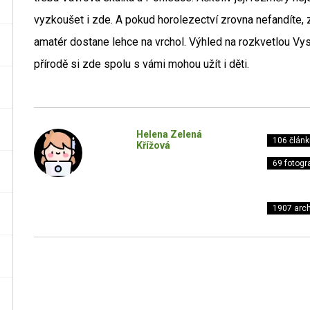
vyzkoušet i zde. A pokud horolezectví zrovna nefandíte, 
amatér dostane lehce na vrchol. Výhled na rozkvetlou Vyso
přírodě si zde spolu s vámi mohou užít i děti.
Helena Zelená
106 článk
Křížová
69 fotogra
1907 arch