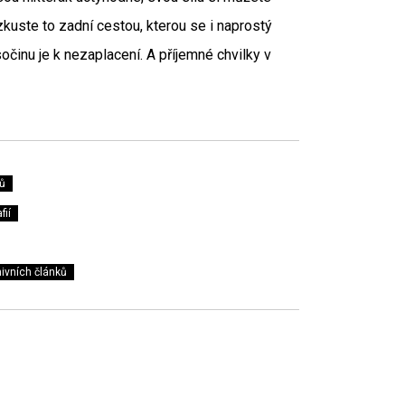
zkuste to zadní cestou, kterou se i naprostý
činu je k nezaplacení. A příjemné chvilky v
ů
fií
ivních článků