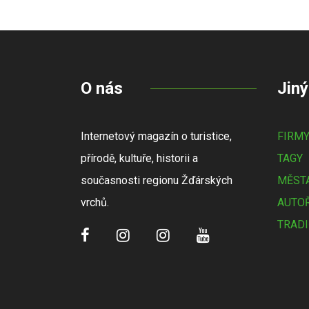
O nás
Jiný
Internetový magazín o turistice,
FIRM
přírodě, kultuře, historii a
TAGY
současnosti regionu Žďárských
MĚSTA
vrchů.
AUTOŘ
TRADI