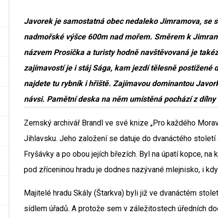
Javorek je samostatná obec nedaleko Jimramova, se sto
nadmořské výšce 600m nad mořem. Směrem k Jimramovu
názvem Prosička a turisty hodně navštěvovaná je také
zajímavostí je i stáj Sága, kam jezdí tělesně postižené dě
najdete tu rybník i hřiště. Zajímavou dominantou Javo
návsi. Pamětní deska na něm umístěná pochází z dílny 
Zemský archivář Brandl ve své knize „Pro každého Morava
Jihlavsku. Jeho založení se datuje do dvanáctého století 
Fryšávky a po obou jejích březích. Byl na úpatí kopce, na
pod zříceninou hradu je dodnes nazývané mlejnisko, i když
Majitelé hradu Skály (Štarkva) byli již ve dvanáctém stole
sídlem úřadů. A protože sem v záležitostech úředních doch