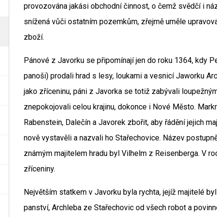
provozována jakási obchodní činnost, o čemž svědčí i náz
snížená vůči ostatním pozemkům, zřejmě uměle upravovan
zboží.
Pánové z Javorku se připomínají jen do roku 1364, kdy Pet
panoši) prodali hrad s lesy, loukami a vesnicí Jaworku Ar
jako zříceninu, páni z Javorka se totiž zabývali loupežný
znepokojovali celou krajinu, dokonce i Nové Město. Mark
Rabenstein, Dalečín a Javorek zbořit, aby řádění jejich maj
nově vystavěli a nazvali ho Stařechovice. Název postupně
známým majitelem hradu byl Vilhelm z Reisenberga. V ro
zříceniny.
Největším statkem v Javorku byla rychta, jejíž majitelé byl
panství, Archleba ze Stařechovic od všech robot a povin