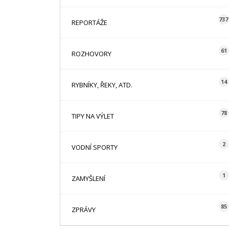
737
REPORTÁŽE
61
ROZHOVORY
14
RYBNÍKY, ŘEKY, ATD.
78
TIPY NA VÝLET
2
VODNÍ SPORTY
1
ZAMYŠLENÍ
85
ZPRÁVY