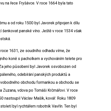
ovu na řece Fryšávce. V roce 1664 byla tato
ému a od roku 1500 byl Javorek připojen k dílu
šenkovat panské víno. Ještě v roce 1534 však
ěstská.
V roce 1631, ze soudního odhadu víme, že
ojního koně s pacholkem a vychováním telete pro
. Za jeho působení byl Javorek osvobozen od
 páleného, odebírání panských produktů a
í svobodného obchodu formankou a obchodu se
ána Zuzana, vdova po Tomáši Krčmářovi. V roce
50 nastoupil Václav Mašík, kovář. Roku 1809
století byl rychtářem robotník Vavřín. Ten byl