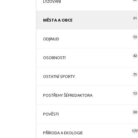
LYŽOVÁNÍ
31
MĚSTA A OBCE
13
ODJINUD
42
OSOBNOSTI
71
OSTATNÍ SPORTY
12
POSTŘEHY ŠÉFREDAKTORA
30
POVĚSTI
177
PŘÍRODA A EKOLOGIE