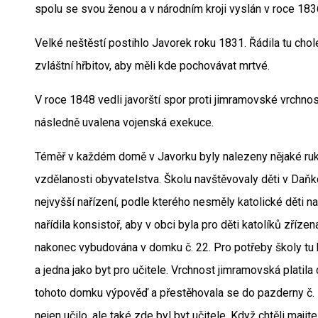
spolu se svou ženou a v národním kroji vyslán v roce 1836
Velké neštěstí postihlo Javorek roku 1831. Řádila tu chol
zvláštní hřbitov, aby měli kde pochovávat mrtvé.
V roce 1848 vedli javorští spor proti jimramovské vrchnos
následně uvalena vojenská exekuce.
Téměř v každém domě v Javorku byly nalezeny nějaké ruk
vzdělanosti obyvatelstva. Školu navštěvovaly děti v Daňk
nejvyšší nařízení, podle kterého nesměly katolické děti n
nařídila konsistoř, aby v obci byla pro děti katolíků zříze
nakonec vybudována v domku č. 22. Pro potřeby školy tu 
a jedna jako byt pro učitele. Vrchnost jimramovská platila
tohoto domku výpověď a přestěhovala se do pazderny č. 1
nejen učilo, ale také zde byl byt učitele. Když chtěli maji