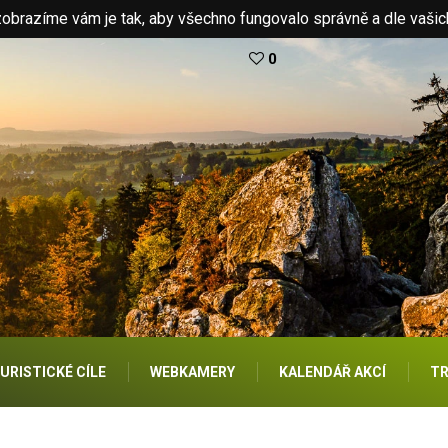
brazíme vám je tak, aby všechno fungovalo správně a dle vašic
0
URISTICKÉ CÍLE
WEBKAMERY
KALENDÁŘ AKCÍ
TR