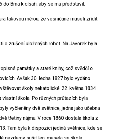
 do Brna k císaři, aby se mu představil.
era takovou měrou, že vesničané museli zřídit
ti o zrušení uložených robot. Na Javorek byla
opisné památky a staré knihy, což svědčí o
ovicích. Avšak 30. ledna 1827 bylo vydáno
avštěvovat školy nekatolické. 22. května 1834
na vlastní škola. Po různých průtazích byla
byly vyčleněny dvě světnice, jedna jako učebna
 dvě třetiny nájmu. V roce 1860 dostala škola z
3. Tam byla k dispozici jediná světnice, kde se
telé pazderny sušit len, musela se škola