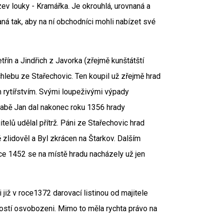
ev louky - Kramářka. Je okrouhlá, urovnaná a
á tak, aby na ní obchodníci mohli nabízet své
řín a Jindřich z Javorka (zřejmě kunštátští
chlebu ze Stařechovic. Ten koupil už zřejmě hrad
m rytířstvím. Svými loupeživými výpady
rabě Jan dal nakonec roku 1356 hrady
itelů udělal přítrž. Páni ze Stařechovic hrad
 zlidověl a Byl zkrácen na Štarkov. Dalším
ce 1452 se na místě hradu nacházely už jen
i již v roce1372 darovací listinou od majitele
ností osvobozeni. Mimo to měla rychta právo na