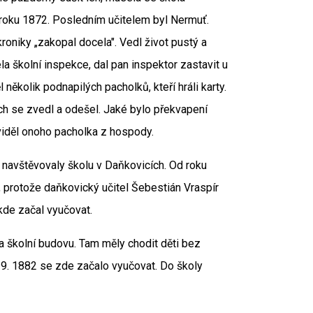
 roku 1872. Posledním učitelem byl Nermuť.
roniky „zakopal docela". Vedl život pustý a
a školní inspekce, dal pan inspektor zastavit u
několik podnapilých pacholků, kteří hráli karty.
ich se zvedl a odešel. Jaké bylo překvapení
uviděl onoho pacholka z hospody.
e navštěvovaly školu v Daňkovicích. Od roku
3, protože daňkovický učitel Šebestián Vraspír
kde začal vyučovat.
a školní budovu. Tam měly chodit děti bez
. 9. 1882 se zde začalo vyučovat. Do školy