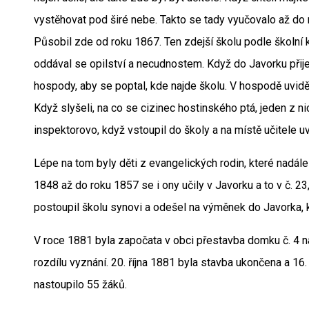
vystěhovat pod širé nebe. Takto se tady vyučovalo až do
Působil zde od roku 1867. Ten zdejší školu podle školní k
oddával se opilství a necudnostem. Když do Javorku přijel
hospody, aby se poptal, kde najde školu. V hospodě uviděl 
Když slyšeli, na co se cizinec hostinského ptá, jeden z n
inspektorovo, když vstoupil do školy a na místě učitele 
Lépe na tom byly děti z evangelických rodin, které nadál
1848 až do roku 1857 se i ony učily v Javorku a to v č. 2
postoupil školu synovi a odešel na výměnek do Javorka, 
V roce 1881 byla započata v obci přestavba domku č. 4 n
rozdílu vyznání. 20. října 1881 byla stavba ukončena a 16
nastoupilo 55 žáků.