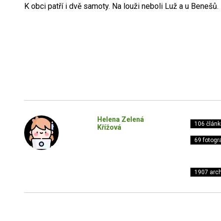
K obci patří i dvě samoty. Na louži neboli Luž a u Benešů.
Helena Zelená
106 článk
Křížová
69 fotogra
1907 arch