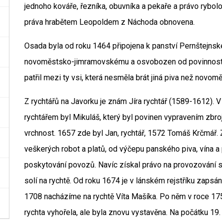
jednoho kováře, řezníka, obuvníka a pekaře a právo rybol
práva hrabětem Leopoldem z Náchoda obnovena.
Osada byla od roku 1464 připojena k panství Pernštejnsk
novoměstsko-jimramovskému a osvobozen od povinností 
patřil mezi ty vsi, která nesměla brát jiná piva než novom
Z rychtářů na Javorku je znám Jíra rychtář (1589-1612). 
rychtářem byl Mikuláš, který byl povinen vypravením zbr
vrchnost. 1657 zde byl Jan, rychtář, 1572 Tomáš Krčmář
veškerých robot a platů, od výčepu panského piva, vína a
poskytování povozů. Navíc získal právo na provozován
solí na rychtě. Od roku 1674 je v lánském rejstříku zaps
1708 nacházíme na rychtě Víta Mašíka. Po něm v roce 17
rychta vyhořela, ale byla znovu vystavěna. Na počátku 19. 