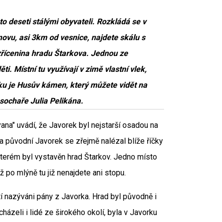
 deseti stálými obyvateli. Rozkládá se v
, asi 3km od vesnice, najdete skálu s
zřícenina hradu Štarkova. Jednou ze
ti. Místní tu využívají v zimě vlastní vlek,
rku je Husův kámen, který můžete vidět na
sochaře Julia Pelikána.
na" uvádí, že Javorek byl nejstarší osadou na
a původní Javorek se zřejmě nalézal blíže říčky
 kterém byl vystavěn hrad Štarkov. Jedno místo
 po mlýně tu již nenajdete ani stopu.
tí nazýváni pány z Javorka. Hrad byl původně i
ázeli i lidé ze širokého okolí, byla v Javorku