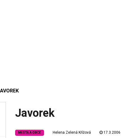
JAVOREK
Javorek
Helena Zelená Křížová
17.3.2006
MĚSTA A OBCE