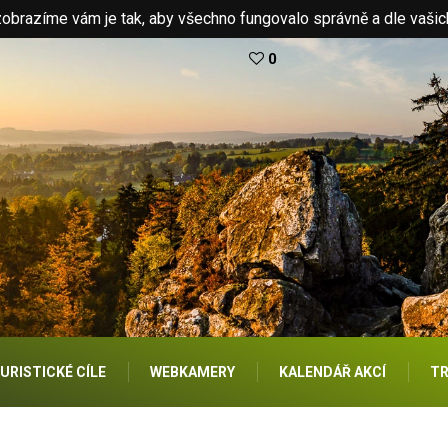
brazíme vám je tak, aby všechno fungovalo správně a dle vašic
0
URISTICKÉ CÍLE
WEBKAMERY
KALENDÁŘ AKCÍ
TR