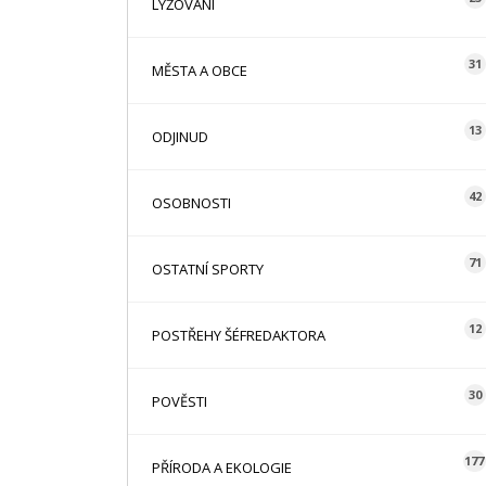
LYŽOVÁNÍ
31
MĚSTA A OBCE
13
ODJINUD
42
OSOBNOSTI
71
OSTATNÍ SPORTY
12
POSTŘEHY ŠÉFREDAKTORA
30
POVĚSTI
177
PŘÍRODA A EKOLOGIE