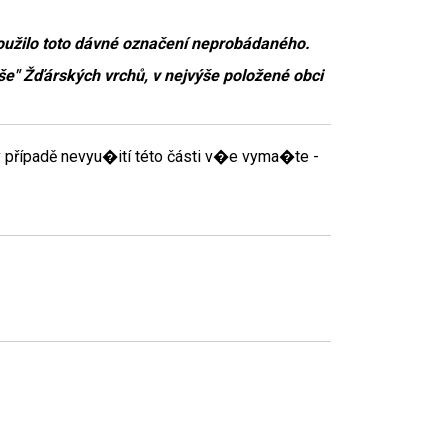
oužilo toto dávné označení neprobádaného.
eše" Žďárských vrchů, v nejvýše položené obci
 případě nevyu�ití této části v�e vyma�te -