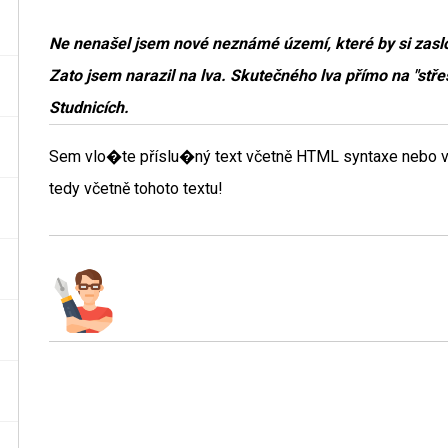
Ne nenašel jsem nové neznámé území, které by si zasl
Zato jsem narazil na lva. Skutečného lva přímo na "stř
Studnicích.
Sem vlo�te příslu�ný text včetně HTML syntaxe nebo v
tedy včetně tohoto textu!