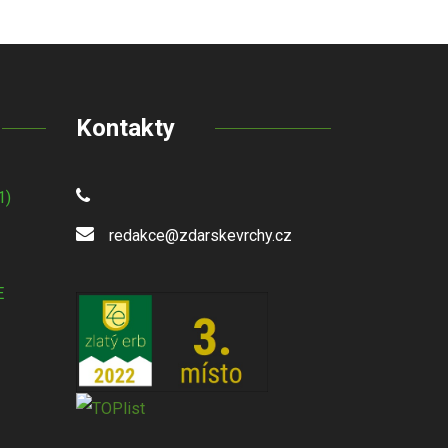
Kontakty
1)
redakce@zdarskevrchy.cz
E