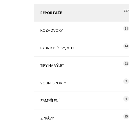
737
REPORTÁŽE
61
ROZHOVORY
14
RYBNÍKY, ŘEKY, ATD.
78
TIPY NA VÝLET
2
VODNÍ SPORTY
1
ZAMYŠLENÍ
85
ZPRÁVY