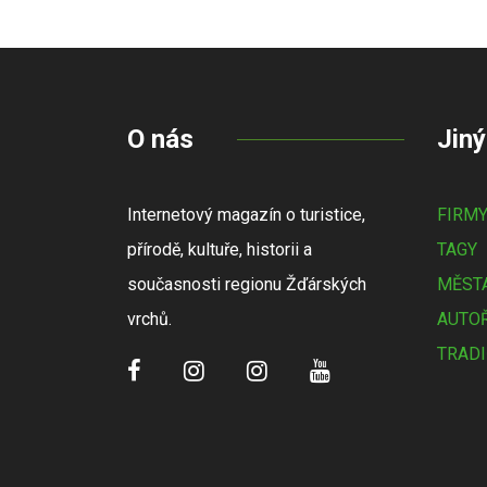
O nás
Jiný
Internetový magazín o turistice,
FIRM
přírodě, kultuře, historii a
TAGY
současnosti regionu Žďárských
MĚSTA
vrchů.
AUTOŘ
TRADI