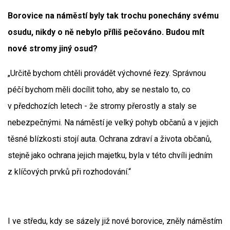
Borovice na náměstí byly tak trochu ponechány svému
osudu, nikdy o ně nebylo příliš pečováno. Budou mít
nové stromy jiný osud?
„Určitě bychom chtěli provádět výchovné řezy. Správnou
péčí bychom měli docílit toho, aby se nestalo to, co
v předchozích letech - že stromy přerostly a staly se
nebezpečnými. Na náměstí je velký pohyb občanů a v jejich
těsné blízkosti stojí auta. Ochrana zdraví a života občanů,
stejně jako ochrana jejich majetku, byla v této chvíli jedním
z klíčových prvků při rozhodování.“
I ve středu, kdy se sázely již nové borovice, zněly náměstím