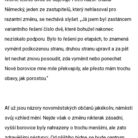
Německý, jeden ze zastupitelů, který nehlasoval pro
razantní změnu, se nechává slyšet. „Já jsem byl zastáncem
variantního řešení číslo dvě, které bohužel nakonec
nezískalo podporu. Bylo to řešení po etapách, to znamená
vyměnit poškozenou stranu, druhou stranu upravit a za pět
let nechat znovu posoudit, zda vyměnit nebo ponechat.
Nové borovice mne mile překvapily, ale přesto mám trochu
obavy, jak porostou.“
Ať už jsou názory novoměstských občanů jakékoliv, náměstí
svůj vzhled mění. Nejde však o změnu nikterak zásadní,
vyšší borovice byly nahrazeny o trochu menšími, ale zato
zdravějšími nástupci. Od příštího týdne se bude centrum