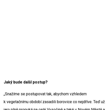
Jaký bude další postup?
„Snažíme se postupovat tak, abychom vzhledem
k vegetačnímu období zasadili borovice co nejdříve. Teď už
jaro plně propuká na celé Vysočině a také v Novém Městě a