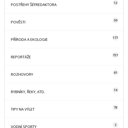
12
POSTŘEHY ŠÉFREDAKTORA
30
POVĚSTI
177
PŘÍRODA A EKOLOGIE
737
REPORTÁŽE
61
ROZHOVORY
14
RYBNÍKY, ŘEKY, ATD.
78
TIPY NA VÝLET
2
VODNÍ SPORTY