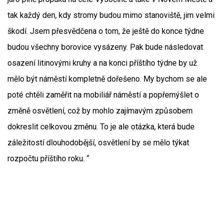
tak každý den, kdy stromy budou mimo stanoviště, jim velmi
škodí. Jsem přesvědčena o tom, že ještě do konce týdne
budou všechny borovice vysázeny. Pak bude následovat
osazení litinovými kruhy a na konci příštího týdne by už
mělo být náměstí kompletně dořešeno. My bychom se ale
poté chtěli zaměřit na mobiliář náměstí a popřemýšlet o
změně osvětlení, což by mohlo zajímavým způsobem
dokreslit celkovou změnu. To je ale otázka, která bude
záležitostí dlouhodobější, osvětlení by se mělo týkat
rozpočtu příštího roku. “