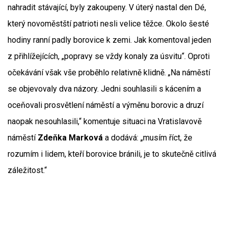
nahradit stávající, byly zakoupeny. V úterý nastal den Dé,
který novoměstští patrioti nesli velice těžce. Okolo šesté
hodiny ranní padly borovice k zemi. Jak komentoval jeden
z přihlížejících, „popravy se vždy konaly za úsvitu“. Oproti
očekávání však vše proběhlo relativně klidně. „Na náměstí
se objevovaly dva názory. Jedni souhlasili s kácením a
oceňovali prosvětlení náměstí a výměnu borovic a druzí
naopak nesouhlasili,“ komentuje situaci na Vratislavově
náměstí
Zdeňka Marková
a dodává: „musím říct, že
rozumím i lidem, kteří borovice bránili, je to skutečně citlivá
záležitost.“