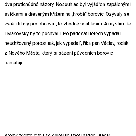
dva protichůdné názory. Nesouhlas byl vyjádřen zapálenými
svíčkami a dřevěným křížem na „hrobě“ borovic. Ozývaly se
však i hlasy pro obnovu. „Rozhodně souhlasím. A myslím, že
i Makovský by to pochválil. Po padesáti letech vypadal
neudržovaný porost tak, jak vypadal“, říká pan Václav, rodák
z Nového Města, který si sázení původních borovic
pamatuje.
Kromě těchto dvou se objevuje i třetí názor. Otakar