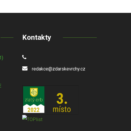
Kontakty
1)
redakce@zdarskevrchy.cz
E