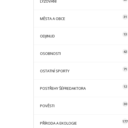
LYŽOVÁNÍ
31
MĚSTA A OBCE
13
ODJINUD
42
OSOBNOSTI
71
OSTATNÍ SPORTY
12
POSTŘEHY ŠÉFREDAKTORA
30
POVĚSTI
177
PŘÍRODA A EKOLOGIE