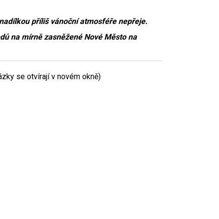
adílkou příliš vánoční atmosféře nepřeje.
hledů na mírně zasněžené Nové Město na
zky se otvírají v novém okně)