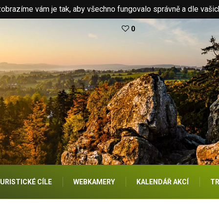
brazíme vám je tak, aby všechno fungovalo správně a dle vašic
0
URISTICKÉ CÍLE
WEBKAMERY
KALENDÁŘ AKCÍ
TR