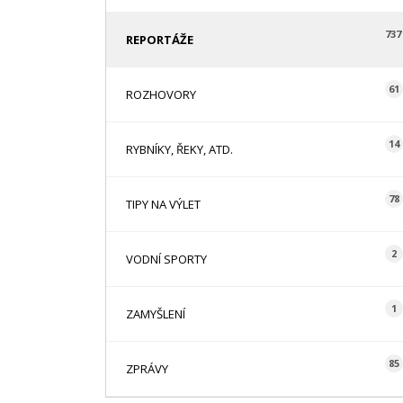
737
REPORTÁŽE
61
ROZHOVORY
14
RYBNÍKY, ŘEKY, ATD.
78
TIPY NA VÝLET
2
VODNÍ SPORTY
1
ZAMYŠLENÍ
85
ZPRÁVY