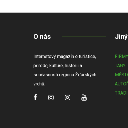
O nás
Jiný
Internetový magazín o turistice,
FIRM
přírodě, kultuře, historii a
TAGY
současnosti regionu Žďárských
MĚSTA
vrchů.
AUTOŘ
TRADI