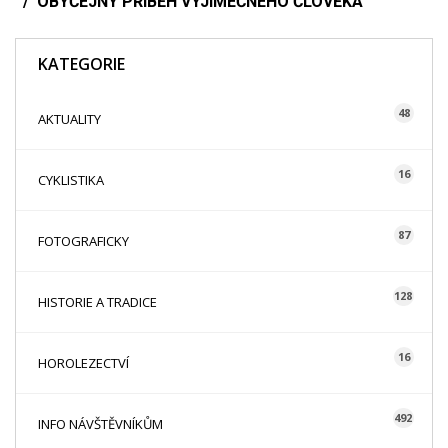
OBYČEJNÝ PŘÍBĚH VÝJIMEČNÉHO ČLOVĚKA
KATEGORIE
48
AKTUALITY
16
CYKLISTIKA
87
FOTOGRAFICKY
128
HISTORIE A TRADICE
16
HOROLEZECTVÍ
492
INFO NÁVŠTĚVNÍKŮM