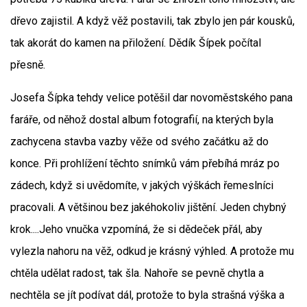
dřevo zajistil. A když věž postavili, tak zbylo jen pár kousků,
tak akorát do kamen na přiložení. Dědík Šípek počítal
přesně.
Josefa Šípka tehdy velice potěšil dar novoměstského pana
faráře, od něhož dostal album fotografií, na kterých byla
zachycena stavba vazby věže od svého začátku až do
konce. Při prohlížení těchto snímků vám přebíhá mráz po
zádech, když si uvědomíte, v jakých výškách řemeslníci
pracovali. A většinou bez jakéhokoliv jištění. Jeden chybný
krok....Jeho vnučka vzpomíná, že si dědeček přál, aby
vylezla nahoru na věž, odkud je krásný výhled. A protože mu
chtěla udělat radost, tak šla. Nahoře se pevně chytla a
nechtěla se jít podívat dál, protože to byla strašná výška a