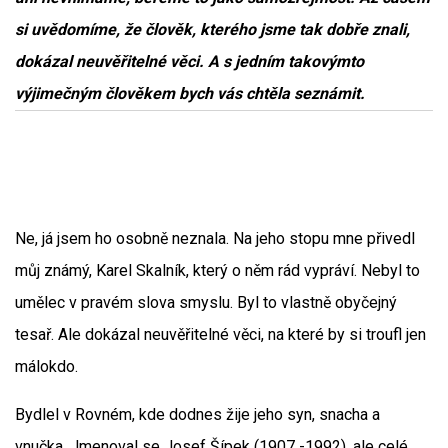
si uvědomíme, že člověk, kterého jsme tak dobře znali,
dokázal neuvěřitelné věci. A s jedním takovýmto
výjimečným člověkem bych vás chtěla seznámit.
Ne, já jsem ho osobně neznala. Na jeho stopu mne přivedl
můj známý, Karel Skalník, který o něm rád vypráví. Nebyl to
umělec v pravém slova smyslu. Byl to vlastně obyčejný
tesař. Ale dokázal neuvěřitelné věci, na které by si troufl jen
málokdo.
Bydlel v Rovném, kde dodnes žije jeho syn, snacha a
vnučka. Jmenoval se Josef Šípek (1907 -1992), ale celé