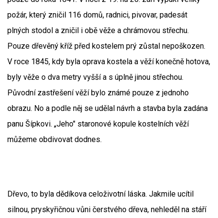
požár, který zničil 116 domů, radnici, pivovar, padesát
plných stodol a zničil i obě věže a chrámovou střechu.
Pouze dřevěný kříž před kostelem prý zůstal nepoškozen.
V roce 1845, kdy byla oprava kostela a věží konečně hotova,
byly věže o dva metry vyšší a s úplně jinou střechou.
Původní zastřešení věží bylo známé pouze z jednoho
obrazu. No a podle něj se udělal návrh a stavba byla zadána
panu Šípkovi. „Jeho" staronové kopule kostelních věží
můžeme obdivovat dodnes.
Dřevo, to byla dědíkova celoživotní láska. Jakmile ucítil
silnou, pryskyřičnou vůni čerstvého dřeva, nehleděl na stáří