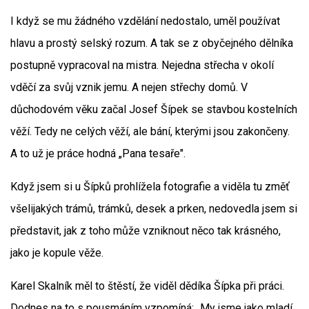
I když se mu žádného vzdělání nedostalo, uměl používat
hlavu a prostý selský rozum. A tak se z obyčejného dělníka
postupně vypracoval na mistra. Nejedna střecha v okolí
vděčí za svůj vznik jemu. A nejen střechy domů. V
důchodovém věku začal Josef Šípek se stavbou kostelních
věží. Tedy ne celých věží, ale bání, kterými jsou zakončeny.
A to už je práce hodná „Pana tesaře".
Když jsem si u Šípků prohlížela fotografie a viděla tu změť
všelijakých trámů, trámků, desek a prken, nedovedla jsem si
představit, jak z toho může vzniknout něco tak krásného,
jako je kopule věže.
Karel Skalník měl to štěstí, že viděl dědíka Šípka při práci.
Dodnes na to s pousmáním vzpomíná: „My jsme jako mladí