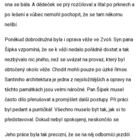
ona se bála. A dědeček se prý rozčiloval a lítal po prknech a
po lešení a vůbec nemohl pochopit, že se tam někomu
nelíbí.
Poněkud dobrodružná byla i oprava věže ve Zvoli. Syn pana
Šípka vzpomíná, že se k věži nedalo pořádně dostat a tak
nezbývalo nic jiného, než se uvázat na provaz, který byl
obtočený okolo věže. Chodit mohli pouze po úzké římse.
Santiniho architektura je jedna z nejsložitějších a opravy na
těchto památkách jsou velmi náročné. Pan Šípek musel
často dílo přerušovat a promýšlet další postupy. Při práci
byl pedant a puntičkář. Všechno muselo být tak, jak si to
představoval. Dokud nebyl spokojený, neskončilo se.
Jeho práce byla tak precizní, že se na něj odborníci jezdili