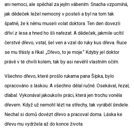
ani nemoci, ale spěchal za jejím vábením. Snacha vzpomíná,
jak dědeček ležel nemocný v posteli a byl na tom tak
špatně, že k němu museli volat doktora. Ten den dovezli
dříví z lesa a hned ho šli nařezat. A dědeček, jakmile ucítil
čerstvé dřevo, vstal, šel ven a vzal do ruky kus dřeva. Ruce
se mu třásly a říkal. „Dřevo, to je moje." Kdyby jel doktor
právě v té chvíli kolem, tak by asi nevěřil vlastním očím.
Všechno dřevo, které prošlo rukama pana Šípka, bylo
opracováno s láskou. A všechno dělal ručně. Osekával, řezal,
dlabal. Vykonával jakoukoliv práci, která jen trochu voněla
dřevem. Když už nemohl lézt na střechy, tak vyráběl šindele.
Nechal si domů dovézt dřevo a pracoval doma. Láska ke
dřevu mu vydržela až do konce života.