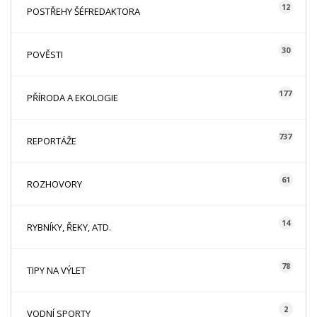
12
POSTŘEHY ŠÉFREDAKTORA
30
POVĚSTI
177
PŘÍRODA A EKOLOGIE
737
REPORTÁŽE
61
ROZHOVORY
14
RYBNÍKY, ŘEKY, ATD.
78
TIPY NA VÝLET
2
VODNÍ SPORTY