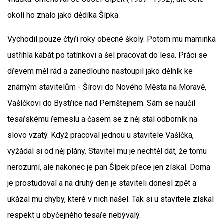
okolí ho znalo jako dědíka Šípka.
Vychodil pouze čtyři roky obecné školy. Potom mu maminka
ustřihla kabát po tatínkovi a šel pracovat do lesa. Práci se
dřevem měl rád a zanedlouho nastoupil jako dělník ke
známým stavitelům - Šírovi do Nového Města na Moravě,
Vašíčkovi do Bystřice nad Pernštejnem. Sám se naučil
tesařskému řemeslu a časem se z něj stal odborník na
slovo vzatý. Když pracoval jednou u stavitele Vašíčka,
vyžádal si od něj plány. Stavitel mu je nechtěl dát, že tomu
nerozumí, ale nakonec je pan Šípek přece jen získal. Doma
je prostudoval a na druhý den je staviteli donesl zpět a
ukázal mu chyby, které v nich našel. Tak si u stavitele získal
respekt u obyčejného tesaře nebývalý.