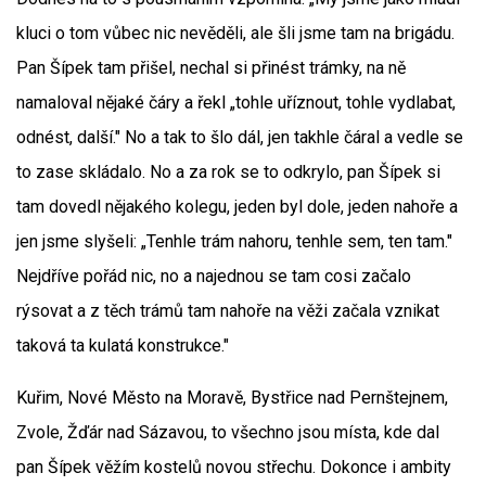
kluci o tom vůbec nic nevěděli, ale šli jsme tam na brigádu.
Pan Šípek tam přišel, nechal si přinést trámky, na ně
namaloval nějaké čáry a řekl „tohle uříznout, tohle vydlabat,
odnést, další." No a tak to šlo dál, jen takhle čáral a vedle se
to zase skládalo. No a za rok se to odkrylo, pan Šípek si
tam dovedl nějakého kolegu, jeden byl dole, jeden nahoře a
jen jsme slyšeli: „Tenhle trám nahoru, tenhle sem, ten tam."
Nejdříve pořád nic, no a najednou se tam cosi začalo
rýsovat a z těch trámů tam nahoře na věži začala vznikat
taková ta kulatá konstrukce."
Kuřim, Nové Město na Moravě, Bystřice nad Pernštejnem,
Zvole, Žďár nad Sázavou, to všechno jsou místa, kde dal
pan Šípek věžím kostelů novou střechu. Dokonce i ambity