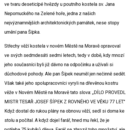
ve tvaru deseticípé hvězdy u poutního kostela sv. Jana
Nepomuckého na Zelené hoře, jedna z našich
nejvýznamnějších architektonických památek, nese stopy
umění pana Šípka.
Střechy věží kostela v novém Městě na Moravě opravoval
ve svých sedmdesáti sedmi letech, tedy v době, kdy mnozí
jeho současníci byli již dávno na odpočinku a užívali si
důchodové pohody. Ale pan Šípek neuměl jen nečinně sedět.
Však také jeho spolupracovníci vyryli na dřevěnou kostru
věže v Novém Městě na Moravě tato slova: „DÍLO PROVEDL
MISTR TESAŘ JOSEF ŠÍPEK Z ROVNÉHO VE VĚKU 77 LET."
Když dostal do rukou plány na obnovu věží, sedl si doma ke
stolu a počítal. A když dojel farář, hned mu řekl, že je
potřeba 75 kubíků dřeva. Farář se zhrozil toho množství, ale