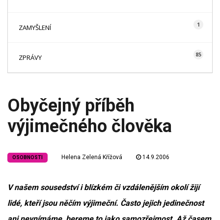
1
ZAMYŠLENÍ
85
ZPRÁVY
Obyčejný příběh
výjimečného člověka
Helena Zelená Křížová
14.9.2006
OSOBNOSTI
V našem sousedství i blízkém či vzdálenějším okolí žijí
lidé, kteří jsou něčím výjimeční. Často jejich jedinečnost
ani nevnímáme, bereme to jako samozřejmost. Až časem