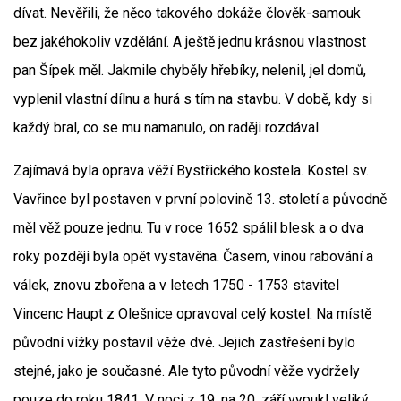
dívat. Nevěřili, že něco takového dokáže člověk-samouk
bez jakéhokoliv vzdělání. A ještě jednu krásnou vlastnost
pan Šípek měl. Jakmile chyběly hřebíky, nelenil, jel domů,
vyplenil vlastní dílnu a hurá s tím na stavbu. V době, kdy si
každý bral, co se mu namanulo, on raději rozdával.
Zajímavá byla oprava věží Bystřického kostela. Kostel sv.
Vavřince byl postaven v první polovině 13. století a původně
měl věž pouze jednu. Tu v roce 1652 spálil blesk a o dva
roky později byla opět vystavěna. Časem, vinou rabování a
válek, znovu zbořena a v letech 1750 - 1753 stavitel
Vincenc Haupt z Olešnice opravoval celý kostel. Na místě
původní vížky postavil věže dvě. Jejich zastřešení bylo
stejné, jako je současné. Ale tyto původní věže vydržely
pouze do roku 1841. V noci z 19. na 20. září vypukl veliký