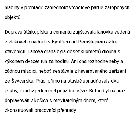
hladiny v přehradě zahlédnout vrcholové partie zatopených
objektů.
Dopravu štěrkopísku a cementu zajišťovala lanovka vedená
z vlakového nádraží v Bystřici nad Pernštejnem až ke
staveništi. Lanová dráha byla deset kilometrů dlouhá s
výkonem dvacet tun za hodinu. Ani ona rozhodně nebyla
žádnou mladicí, neboť sestávala z havarovaného zařízení
ze Švýcarska. Práci přímo na stavbě usnadňovaly dva
jeřáby, z nichž jeden měl pojízdné věže. Beton byl na hráz
dopravován v koších s otevíratelným dnem, které
zkonstruovali pracovníci přehrady.