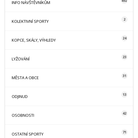
492
INFO NÁVŠTĚVNÍKŮM
2
KOLEKTIVNÍ SPORTY
24
KOPCE, SKÁLY, VÝHLEDY
23
LYŽOVÁNÍ
31
MĚSTA A OBCE
13
ODJINUD
42
OSOBNOSTI
71
OSTATNÍ SPORTY