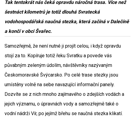
Tak tentokrát nás čeká opravdu náročná trasa. Více než
šestnáct kilometrů je totiž dlouhá Svratecká
vodohospodářská naučná stezka, která začíná v Dalečíně
a končí v obci Švařec.
Samozřejmě, že není nutné ji projít celou, i když opravdu
stojí za to. Kopíruje totiž řeku Svratku a povede vás
půvabným zeleným údolím, návštěvníky nazývaným
Českomoravské Švýcarsko. Po celé trase stezky jsou
umístěny volně na sebe navazující informační panely.
Dozvíte se z nich mnoho zajímavého o zdejších vodách a
jejich významu, o úpravnách vody a samozřejmě také o
vodní nádrži Vír, po jejímž břehu se naučná stezka klikatí.