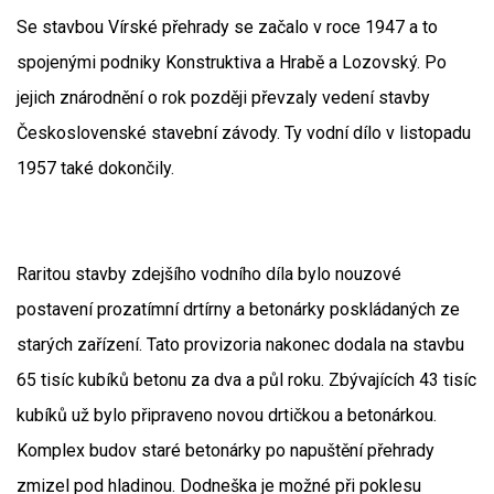
Se stavbou Vírské přehrady se začalo v roce 1947 a to
spojenými podniky Konstruktiva a Hrabě a Lozovský. Po
jejich znárodnění o rok později převzaly vedení stavby
Československé stavební závody. Ty vodní dílo v listopadu
1957 také dokončily.
Raritou stavby zdejšího vodního díla bylo nouzové
postavení prozatímní drtírny a betonárky poskládaných ze
starých zařízení. Tato provizoria nakonec dodala na stavbu
65 tisíc kubíků betonu za dva a půl roku. Zbývajících 43 tisíc
kubíků už bylo připraveno novou drtičkou a betonárkou.
Komplex budov staré betonárky po napuštění přehrady
zmizel pod hladinou. Dodneška je možné při poklesu