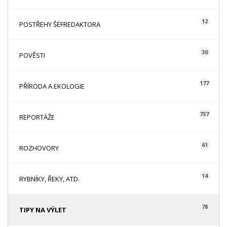
12
POSTŘEHY ŠÉFREDAKTORA
30
POVĚSTI
177
PŘÍRODA A EKOLOGIE
737
REPORTÁŽE
61
ROZHOVORY
14
RYBNÍKY, ŘEKY, ATD.
78
TIPY NA VÝLET