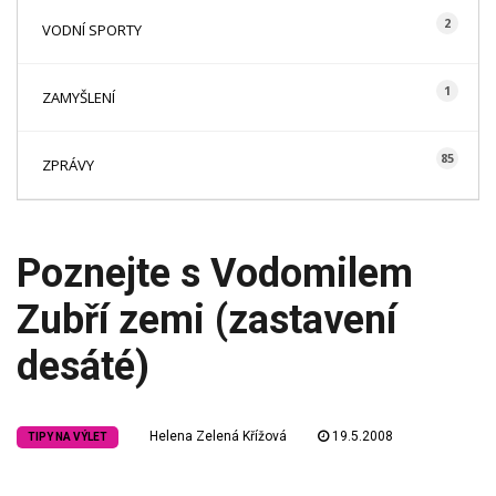
2
VODNÍ SPORTY
1
ZAMYŠLENÍ
85
ZPRÁVY
Poznejte s Vodomilem
Zubří zemi (zastavení
desáté)
Helena Zelená Křížová
19.5.2008
TIPY NA VÝLET