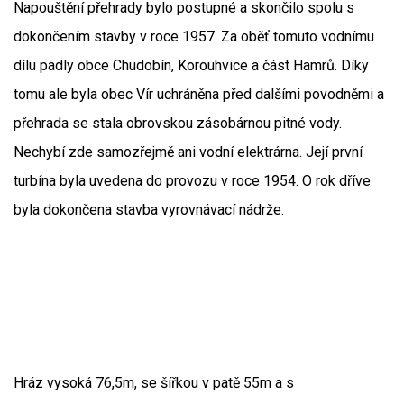
Napouštění přehrady bylo postupné a skončilo spolu s
dokončením stavby v roce 1957. Za oběť tomuto vodnímu
dílu padly obce Chudobín, Korouhvice a část Hamrů. Díky
tomu ale byla obec Vír uchráněna před dalšími povodněmi a
přehrada se stala obrovskou zásobárnou pitné vody.
Nechybí zde samozřejmě ani vodní elektrárna. Její první
turbína byla uvedena do provozu v roce 1954. O rok dříve
byla dokončena stavba vyrovnávací nádrže.
Hráz vysoká 76,5m, se šířkou v patě 55m a s