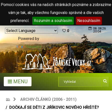
Pomocí cookies vás na našich stránkách poznáme a zobrazíme
vám je tak, aby všechno fungovalo správně a dle vašich
preferencí.
Rozumím a souhlasím
Nesouhlasím
08. 08.26
0
20:04
Powered by
Translate
MENU
ARCHIV ČLÁNKŮ (2006 - 2011)
DOČKAJÍ SE DĚTI Z JIŘÍKOVIC NOVÉHO HŘIŠTĚ?