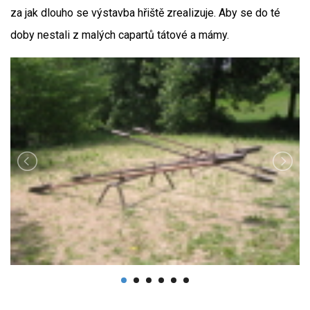
za jak dlouho se výstavba hřiště zrealizuje. Aby se do té
doby nestali z malých capartů tátové a mámy.