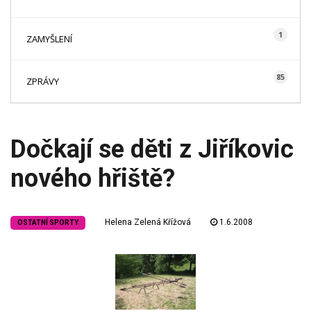
1
ZAMYŠLENÍ
85
ZPRÁVY
Dočkají se děti z Jiříkovic
nového hřiště?
Helena Zelená Křížová
1.6.2008
OSTATNÍ SPORTY