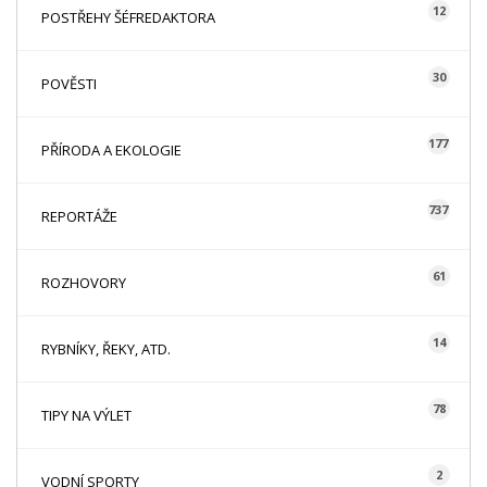
12
POSTŘEHY ŠÉFREDAKTORA
30
POVĚSTI
177
PŘÍRODA A EKOLOGIE
737
REPORTÁŽE
61
ROZHOVORY
14
RYBNÍKY, ŘEKY, ATD.
78
TIPY NA VÝLET
2
VODNÍ SPORTY