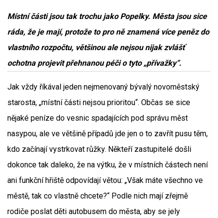
Místní části jsou tak trochu jako Popelky. Města jsou sice
ráda, že je mají, protože to pro ně znamená více peněz do
vlastního rozpočtu, většinou ale nejsou nijak zvlášť
ochotna projevit přehnanou péči o tyto „přívažky“.
Jak vždy říkával jeden nejmenovaný bývalý novoměstský
starosta, „místní části nejsou prioritou“. Občas se sice
nějaké peníze do vesnic spadajících pod správu měst
nasypou, ale ve většině případů jde jen o to zavřít pusu těm,
kdo začínají vystrkovat růžky. Někteří zastupitelé došli
dokonce tak daleko, že na výtku, že v místních částech není
ani funkční hřiště odpovídají větou: „Však máte všechno ve
městě, tak co vlastně chcete?“ Podle nich mají zřejmě
rodiče poslat děti autobusem do města, aby se jely