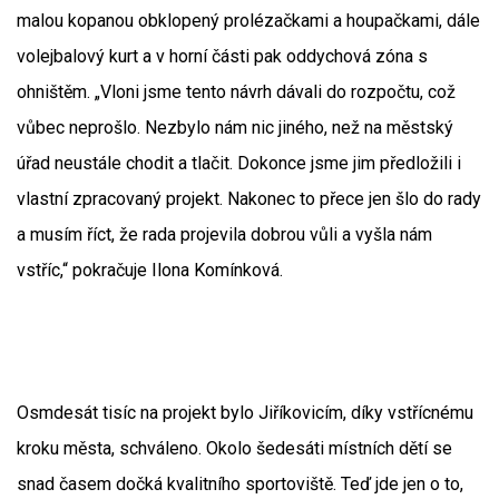
malou kopanou obklopený prolézačkami a houpačkami, dále
volejbalový kurt a v horní části pak oddychová zóna s
ohništěm. „Vloni jsme tento návrh dávali do rozpočtu, což
vůbec neprošlo. Nezbylo nám nic jiného, než na městský
úřad neustále chodit a tlačit. Dokonce jsme jim předložili i
vlastní zpracovaný projekt. Nakonec to přece jen šlo do rady
a musím říct, že rada projevila dobrou vůli a vyšla nám
vstříc,“ pokračuje Ilona Komínková.
Osmdesát tisíc na projekt bylo Jiříkovicím, díky vstřícnému
kroku města, schváleno. Okolo šedesáti místních dětí se
snad časem dočká kvalitního sportoviště. Teď jde jen o to,