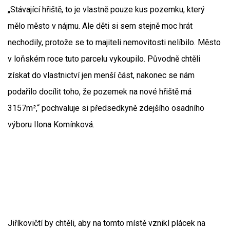
„Stávající hřiště, to je vlastně pouze kus pozemku, který
mělo město v nájmu. Ale děti si sem stejně moc hrát
nechodily, protože se to majiteli nemovitosti nelíbilo. Město
v loňském roce tuto parcelu vykoupilo. Původně chtěli
získat do vlastnictví jen menší část, nakonec se nám
podařilo docílit toho, že pozemek na nové hřiště má
3157m²,“ pochvaluje si předsedkyně zdejšího osadního
výboru Ilona Komínková.
Jiříkovičtí by chtěli, aby na tomto místě vznikl plácek na