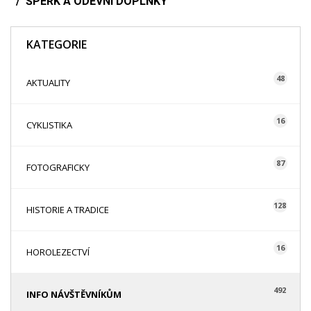
ŠPERK A ODĚVNÍ DOPLŇKY
KATEGORIE
48
AKTUALITY
16
CYKLISTIKA
87
FOTOGRAFICKY
128
HISTORIE A TRADICE
16
HOROLEZECTVÍ
492
INFO NÁVŠTĚVNÍKŮM