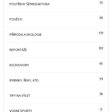
12
POSTŘEHY ŠÉFREDAKTORA
30
POVĚSTI
177
PŘÍRODA A EKOLOGIE
737
REPORTÁŽE
61
ROZHOVORY
14
RYBNÍKY, ŘEKY, ATD.
78
TIPY NA VÝLET
2
VODNÍ SPORTY