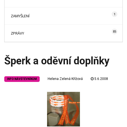
1
ZAMYŠLENÍ
85
ZPRÁVY
Šperk a oděvní doplňky
Helena Zelená Křížová
5.6.2008
INFO NÁVŠTĚVNÍKŮM