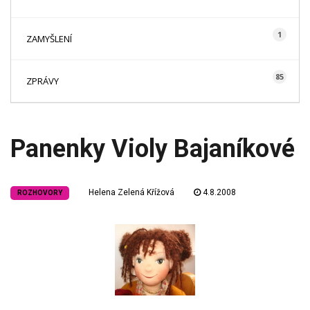
1
ZAMYŠLENÍ
85
ZPRÁVY
Panenky Violy Bajaníkové
Helena Zelená Křížová
4.8.2008
ROZHOVORY