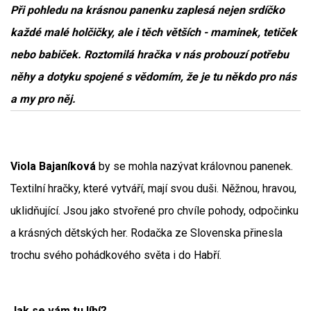
Při pohledu na krásnou panenku zaplesá nejen srdíčko
každé malé holčičky, ale i těch větších - maminek, tetiček
nebo babiček. Roztomilá hračka v nás probouzí potřebu
něhy a dotyku spojené s vědomím, že je tu někdo pro nás
a my pro něj.
Viola Bajaníková
by se mohla nazývat královnou panenek.
Textilní hračky, které vytváří, mají svou duši. Něžnou, hravou,
uklidňující. Jsou jako stvořené pro chvíle pohody, odpočinku
a krásných dětských her. Rodačka ze Slovenska přinesla
trochu svého pohádkového světa i do Habří.
Jak se vám tu líbí?