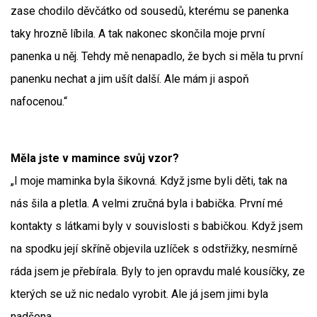
zase chodilo děvčátko od sousedů, kterému se panenka
taky hrozně líbila. A tak nakonec skončila moje první
panenka u něj. Tehdy mě nenapadlo, že bych si měla tu první
panenku nechat a jim ušít další. Ale mám ji aspoň
nafocenou.“
Měla jste v mamince svůj vzor?
„I moje maminka byla šikovná. Když jsme byli děti, tak na
nás šila a pletla. A velmi zručná byla i babička. První mé
kontakty s látkami byly v souvislosti s babičkou. Když jsem
na spodku její skříně objevila uzlíček s odstřižky, nesmírně
ráda jsem je přebírala. Byly to jen opravdu malé kousíčky, ze
kterých se už nic nedalo vyrobit. Ale já jsem jimi byla
nadšena.