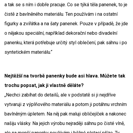
a tak se s ním i dobře pracuje. Co se týká těla panenek, to je
čistě z bavlněného materiálu. Ten používám i na ostatní
figurky a zvířátka a na šaty panenek. Pouze v případě, že jde
o nějakou speciální, například dekorační nebo divadelní
panenku, která potřebuje určitý styl oblečení, pak sáhnu i po
syntetickém materiálu.“
Nejtěžší na tvorbě panenky bude asi hlava. Můžete tak
trochu popsat, jak ji vlastně děláte?
„Nechci zabíhat do detailů, ale v podstatě si ji nejdříve
vytvaruji z výplňového materiálu a potom ji potáhnu vrchním
bavlněným úpletem. Na něj pak maluji obličejíček a nakonec
našiju vlásky. Na jejich výrobu nejraději sáhnu po čisté vlně,
ale na menší panenky používám i běžné pletací příze. Ty