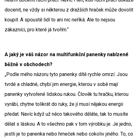
docenit, ne vždy si některou z dražších hraček může dovolit
koupit. A spoustě lidí to ani nic neříká. Ale to nejsou
zákazníci, pro které já tvořím.“
A jaký je váš názor na multifunkční panenky nabízené
běžně v obchodech?
„Podle mého názoru tyto panenky dítě rychle omrzí. Jsou
tvrdé a chladné, chybí jim energie, kterou v sobě mají
panenky vytvořené lidskou rukou. Člověk tu hračku, kterou
vyrábí, chytne tolikrát do ruky, že jí musí nějakou energii
předat. Navíc když už něco takového děláte, tak to musíte
dělat s láskou. A to všechno pak v tom výrobku je. Je jedno,
jestli je to panenka nebo hrneček nebo cokoliv jiného. To, co