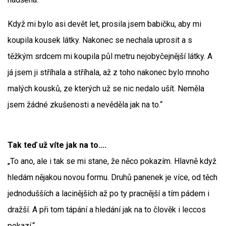
Když mi bylo asi devět let, prosila jsem babičku, aby mi
koupila kousek látky. Nakonec se nechala uprosit a s
těžkým srdcem mi koupila půl metru nejobyčejnější látky. A
já jsem ji stříhala a stříhala, až z toho nakonec bylo mnoho
malých kousků, ze kterých už se nic nedalo ušít. Neměla
jsem žádné zkušenosti a nevěděla jak na to.“
Tak teď už víte jak na to….
„To ano, ale i tak se mi stane, že něco pokazím. Hlavně když
hledám nějakou novou formu. Druhů panenek je více, od těch
jednodušších a lacinějších až po ty pracnější a tím pádem i
dražší. A při tom tápání a hledání jak na to člověk i leccos
pokazí.“