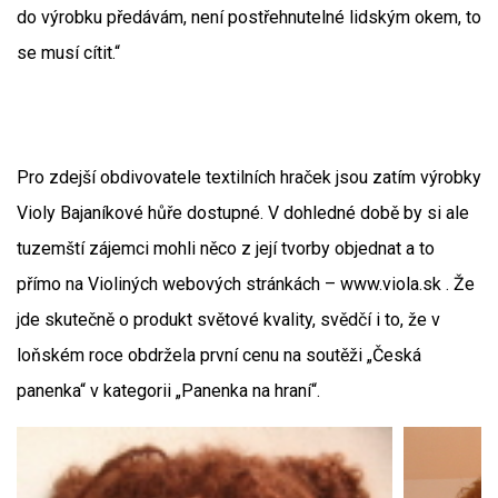
do výrobku předávám, není postřehnutelné lidským okem, to
se musí cítit.“
Pro zdejší obdivovatele textilních hraček jsou zatím výrobky
Violy Bajaníkové hůře dostupné. V dohledné době by si ale
tuzemští zájemci mohli něco z její tvorby objednat a to
přímo na Violiných webových stránkách – www.viola.sk . Že
jde skutečně o produkt světové kvality, svědčí i to, že v
loňském roce obdržela první cenu na soutěži „Česká
panenka“ v kategorii „Panenka na hraní“.