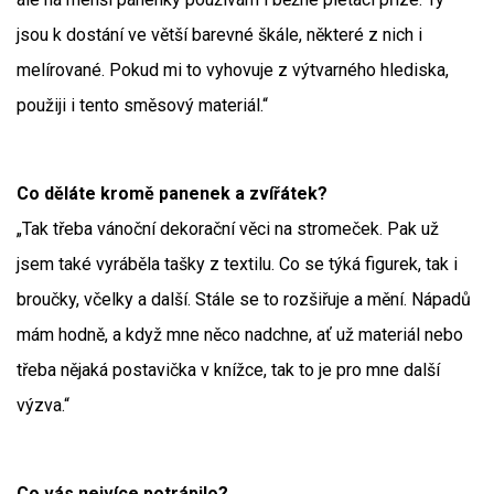
jsou k dostání ve větší barevné škále, některé z nich i
melírované. Pokud mi to vyhovuje z výtvarného hlediska,
použiji i tento směsový materiál.“
Co děláte kromě panenek a zvířátek?
„Tak třeba vánoční dekorační věci na stromeček. Pak už
jsem také vyráběla tašky z textilu. Co se týká figurek, tak i
broučky, včelky a další. Stále se to rozšiřuje a mění. Nápadů
mám hodně, a když mne něco nadchne, ať už materiál nebo
třeba nějaká postavička v knížce, tak to je pro mne další
výzva.“
Co vás nejvíce potrápilo?