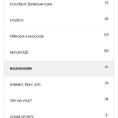
12
POSTŘEHY ŠÉFREDAKTORA
30
POVĚSTI
177
PŘÍRODA A EKOLOGIE
737
REPORTÁŽE
61
ROZHOVORY
14
RYBNÍKY, ŘEKY, ATD.
78
TIPY NA VÝLET
2
VODNÍ SPORTY