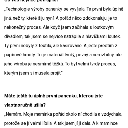
„Technologie výroby panenky se vyvíjela. Ta první byla úplně
jiná, než ty, které šiju nyní. A pořád něco zdokonaluju, je to
nekonečný proces. Ale když jsem začínala s loutkovým
divadlem, tak jsem se nejvíce natrápila s hlavičkami loutek.
Ty první nebyly z textilu, ale kašírované. A ještě předtím z
papírové hmoty. To je materiál tvrdý, pevný a nerozbitný, ale
jeho výroba je nesmírně těžká. To byl velmi tvrdý proces,
kterým jsem si musela projít.“
Máte ještě tu úplně první panenku, kterou jste
vlastnoručně ušila?
„Nemám. Moje maminka pořád okolo ní chodila a vzdychala,
protože se jí velmi líbila. A tak jsem jí ji dala. A k mamince