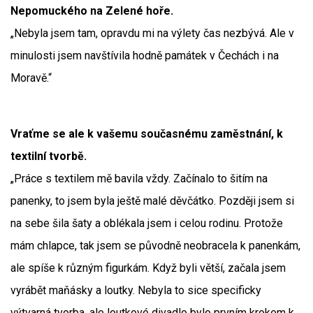
Nepomuckého na Zelené hoře.
„Nebyla jsem tam, opravdu mi na výlety čas nezbývá. Ale v
minulosti jsem navštívila hodně památek v Čechách i na
Moravě.“
Vraťme se ale k vašemu současnému zaměstnání, k
textilní tvorbě.
„Práce s textilem mě bavila vždy. Začínalo to šitím na
panenky, to jsem byla ještě malé děvčátko. Později jsem si
na sebe šila šaty a oblékala jsem i celou rodinu. Protože
mám chlapce, tak jsem se původně neobracela k panenkám,
ale spíše k různým figurkám. Když byli větší, začala jsem
vyrábět maňásky a loutky. Nebyla to sice specificky
výtvarná tvorba, ale loutkové divadlo bylo prvním krokem k