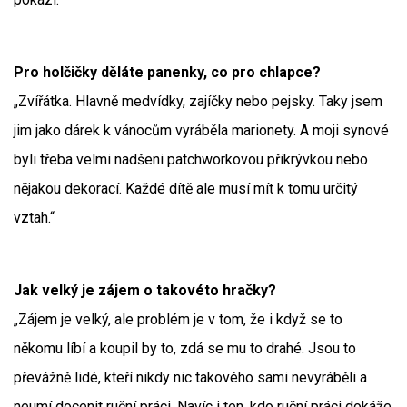
Pro holčičky děláte panenky, co pro chlapce?
„Zvířátka. Hlavně medvídky, zajíčky nebo pejsky. Taky jsem
jim jako dárek k vánocům vyráběla marionety. A moji synové
byli třeba velmi nadšeni patchworkovou přikrývkou nebo
nějakou dekorací. Každé dítě ale musí mít k tomu určitý
vztah.“
Jak velký je zájem o takovéto hračky?
„Zájem je velký, ale problém je v tom, že i když se to
někomu líbí a koupil by to, zdá se mu to drahé. Jsou to
převážně lidé, kteří nikdy nic takového sami nevyráběli a
neumí docenit ruční práci. Navíc i ten, kdo ruční práci dokáže