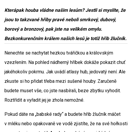
Kterápak houba vládne našim lesům? Jestli si myslíte, že
jsou to takzvané hřiby pravé neboli smrkový, dubový,
borový a bronzový, pak jste na velikém omylu.
Bezkonkurenčním králem našich lesů je totiž hřib žlučník.
Nenechte se nachytat hezkou tvářičkou a královským
vzezřením. Na pohled nádherný hříbek dokáže pokazit chuť
jakéhokoliv pokrmu. Jak uvádí atlasy hub, jedovatý není. Ale
zkuste si ho přidat třeba mezi sušené houby. Zaručeně
budete muset vše, co jste nasbírali, beze zbytku vyhodit.
Roztřídit a vyřadit jej je zhola nemožné.
Pokud dáte na „babské rady“ a budete hřib žlučník máčet
v mléku nebo opakovaně ve vodě zjistíte, že na své hořkosti