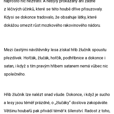
naprosto nic neztratil. A nebyly prokázány ani žádné
z léčivých účinků, které se této houbě dříve přisuzovaly.
Kdysi se dokonce tradovalo, že obsahuje látky, které
dokážou omezit růst mozkového rakovinového nádoru.
Mezi častými návštěvníky lesa získal hřib žlučník spoustu
přezdívek. Hořčák, žlučák, hořčík, podhřibnice a dokonce i
satan, i když s tím pravým hřibem satanem nemá vůbec nic
společného.
Hřib žlučník lze nalézt snad všude. Dokonce, i když je sucho
a lesy jsou téměř prázdné, o „žlučáky“ doslova zakopáváte.
Většinu houbařů pak přivádí téměř k šílenství. Radost z toho,