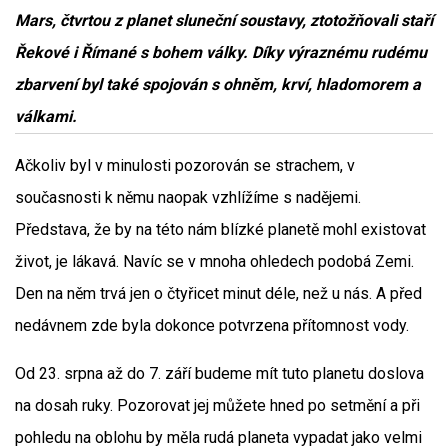
Mars, čtvrtou z planet sluneční soustavy, ztotožňovali staří
Řekové i Římané s bohem války. Díky výraznému rudému
zbarvení byl také spojován s ohněm, krví, hladomorem a
válkami.
Ačkoliv byl v minulosti pozorován se strachem, v
současnosti k němu naopak vzhlížíme s nadějemi.
Představa, že by na této nám blízké planetě mohl existovat
život, je lákavá. Navíc se v mnoha ohledech podobá Zemi.
Den na něm trvá jen o čtyřicet minut déle, než u nás. A před
nedávnem zde byla dokonce potvrzena přítomnost vody.
Od 23. srpna až do 7. září budeme mít tuto planetu doslova
na dosah ruky. Pozorovat jej můžete hned po setmění a při
pohledu na oblohu by měla rudá planeta vypadat jako velmi