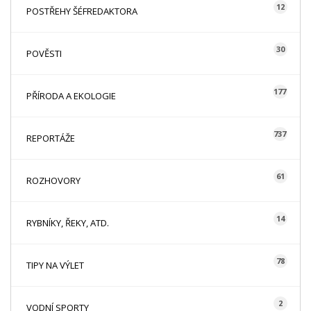
12
POSTŘEHY ŠÉFREDAKTORA
30
POVĚSTI
177
PŘÍRODA A EKOLOGIE
737
REPORTÁŽE
61
ROZHOVORY
14
RYBNÍKY, ŘEKY, ATD.
78
TIPY NA VÝLET
2
VODNÍ SPORTY