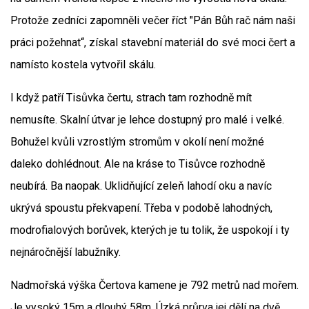
Protože zedníci zapomněli večer říct "Pán Bůh rač nám naši
práci požehnat“, získal stavební materiál do své moci čert a
namísto kostela vytvořil skálu.
I když patří Tisůvka čertu, strach tam rozhodně mít
nemusíte. Skalní útvar je lehce dostupný pro malé i velké.
Bohužel kvůli vzrostlým stromům v okolí není možné
daleko dohlédnout. Ale na kráse to Tisůvce rozhodně
neubírá. Ba naopak. Uklidňující zeleň lahodí oku a navíc
ukrývá spoustu překvapení. Třeba v podobě lahodných,
modrofialových borůvek, kterých je tu tolik, že uspokojí i ty
nejnáročnější labužníky.
Nadmořská výška Čertova kamene je 792 metrů nad mořem.
Je vysoký 15m a dlouhý 58m. Úzká průrva jej dělí na dvě