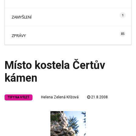
1
ZAMYŠLENÍ
85
ZPRÁVY
Místo kostela Čertův
kámen
Helena Zelená Křížová
21.8.2008
TIPY NA VÝLET