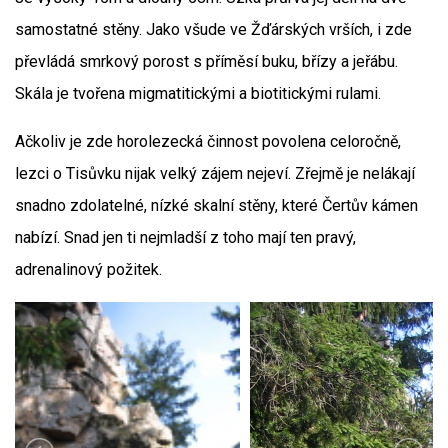
samostatné stěny. Jako všude ve Žďárských vrších, i zde
převládá smrkový porost s příměsí buku, břízy a jeřábu.
Skála je tvořena migmatitickými a biotitickými rulami.
Ačkoliv je zde horolezecká činnost povolena celoročně,
lezci o Tisůvku nijak velký zájem nejeví. Zřejmě je nelákají
snadno zdolatelné, nízké skalní stěny, které Čertův kámen
nabízí. Snad jen ti nejmladší z toho mají ten pravý,
adrenalinový požitek.