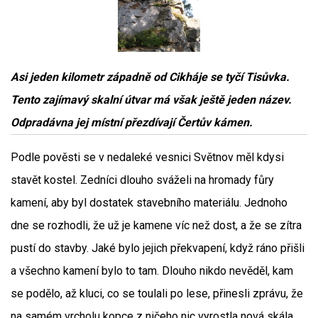
Asi jeden kilometr západně od Cikháje se tyčí Tisůvka.
Tento zajímavý skalní útvar má však ještě jeden název.
Odpradávna jej místní přezdívají Čertův kámen.
Podle pověsti se v nedaleké vesnici Světnov měl kdysi
stavět kostel. Zedníci dlouho sváželi na hromady fůry
kamení, aby byl dostatek stavebního materiálu. Jednoho
dne se rozhodli, že už je kamene víc než dost, a že se zítra
pustí do stavby. Jaké bylo jejich překvapení, když ráno přišli
a všechno kamení bylo to tam. Dlouho nikdo nevěděl, kam
se podělo, až kluci, co se toulali po lese, přinesli zprávu, že
na samém vrcholu kopce z ničeho nic vyrostla nová skála.