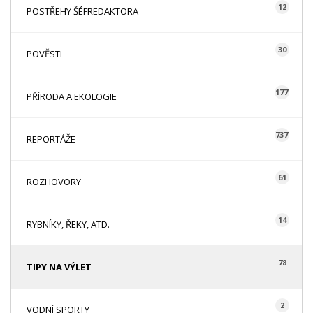
12
POSTŘEHY ŠÉFREDAKTORA
30
POVĚSTI
177
PŘÍRODA A EKOLOGIE
737
REPORTÁŽE
61
ROZHOVORY
14
RYBNÍKY, ŘEKY, ATD.
78
TIPY NA VÝLET
2
VODNÍ SPORTY